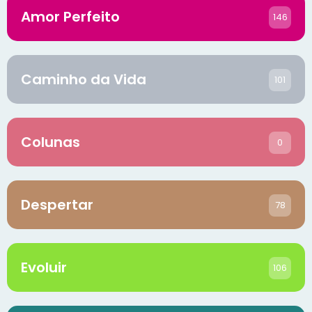
Amor Perfeito
146
Caminho da Vida
101
Colunas
0
Despertar
78
Evoluir
106