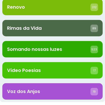
Renovo
212
Rimas da Vida
89
Somando nossas luzes
523
Vídeo Poesias
17
Voz dos Anjos
19