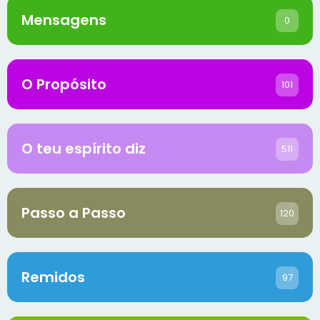
Mensagens
0
O Propósito
101
O teu espírito diz
511
Passo a Passo
120
Remidos
97