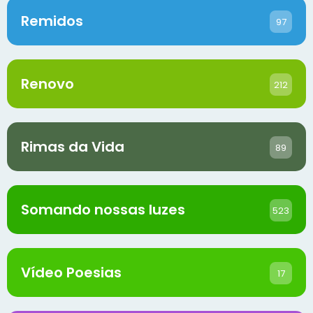
Remidos
97
Renovo
212
Rimas da Vida
89
Somando nossas luzes
523
Vídeo Poesias
17