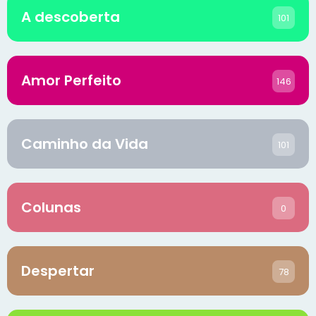
A descoberta
101
Amor Perfeito
146
Caminho da Vida
101
Colunas
0
Despertar
78