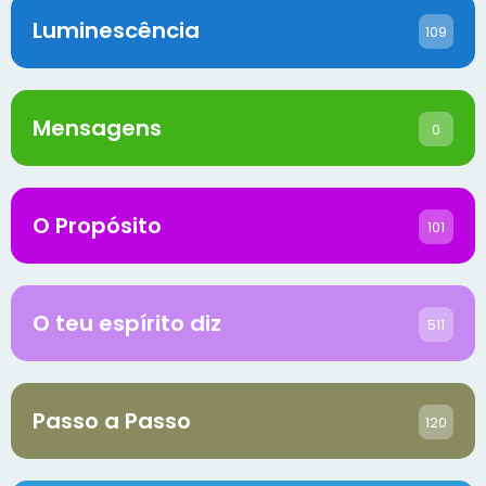
Luminescência
109
Mensagens
0
O Propósito
101
O teu espírito diz
511
Passo a Passo
120