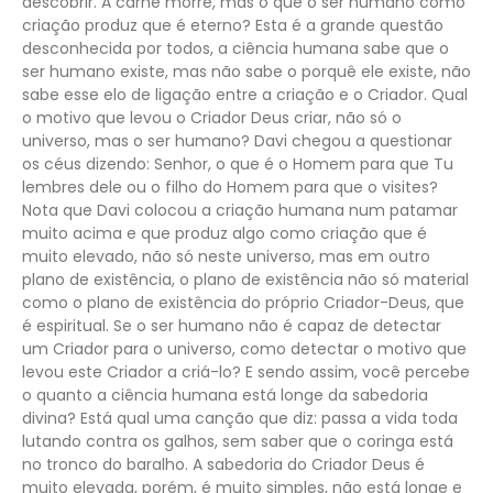
descobrir. A carne morre, mas o que o ser humano como
criação produz que é eterno? Esta é a grande questão
desconhecida por todos, a ciência humana sabe que o
ser humano existe, mas não sabe o porquê ele existe, não
sabe esse elo de ligação entre a criação e o Criador. Qual
o motivo que levou o Criador Deus criar, não só o
universo, mas o ser humano? Davi chegou a questionar
os céus dizendo: Senhor, o que é o Homem para que Tu
lembres dele ou o filho do Homem para que o visites?
Nota que Davi colocou a criação humana num patamar
muito acima e que produz algo como criação que é
muito elevado, não só neste universo, mas em outro
plano de existência, o plano de existência não só material
como o plano de existência do próprio Criador-Deus, que
é espiritual. Se o ser humano não é capaz de detectar
um Criador para o universo, como detectar o motivo que
levou este Criador a criá-lo? E sendo assim, você percebe
o quanto a ciência humana está longe da sabedoria
divina? Está qual uma canção que diz: passa a vida toda
lutando contra os galhos, sem saber que o coringa está
no tronco do baralho. A sabedoria do Criador Deus é
muito elevada, porém, é muito simples, não está longe e