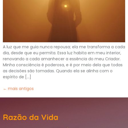
A luz que me guia nunca repousa; ela me transforma a cada
dia, desde que eu permita. Essa luz habita em meu interior,
renovando a cada amanhecer a essência do meu Criador.
Minha consciência é poderosa, e é por meio dela que todas
as decisões são tomadas. Quando ela se alinha com o
espírito de […]
←
mais antigos
Razão da Vida