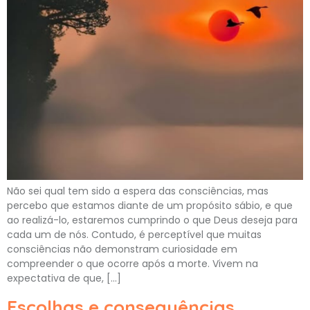
Não sei qual tem sido a espera das consciências, mas
percebo que estamos diante de um propósito sábio, e que
ao realizá-lo, estaremos cumprindo o que Deus deseja para
cada um de nós. Contudo, é perceptível que muitas
consciências não demonstram curiosidade em
compreender o que ocorre após a morte. Vivem na
expectativa de que, […]
Escolhas e consequências