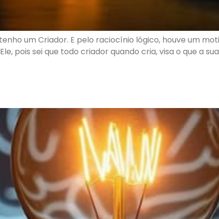
enho um Criador. E pelo raciocínio lógico, houve um moti
le, pois sei que todo criador quando cria, visa o que a su