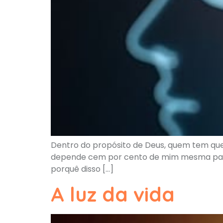
Dentro do propósito de Deus, quem tem que 
depende cem por cento de mim mesma para q
porquê disso […]
A luz da vida