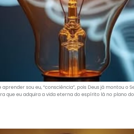
aprender sou eu, “consciência”, pois Deus já montou o S
ue eu adquira a vida eterna do espírito lá no plano do