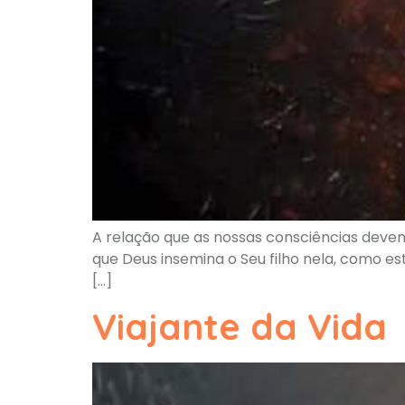
A relação que as nossas consciências devem
que Deus insemina o Seu filho nela, como está
[…]
Viajante da Vida