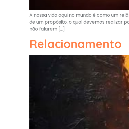
A nossa vida aqui no mundo é como um relâ
de um propósito, o qual devemos realizar pa
não falarem […]
Relacionamento