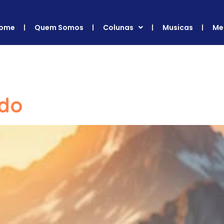
ome
Quem Somos
Colunas
Musicas
Me
Passo a Passo
ado