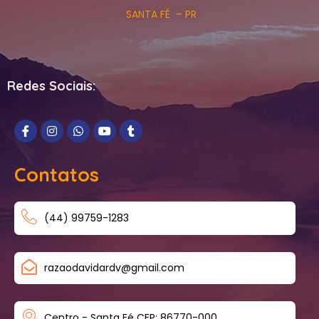
SANTA FÉ – PR
Redes Sociais:
Contatos
(44) 99759-1283
razaodavidardv@gmail.com
Centro - Santa Fé CEP: 86770-000