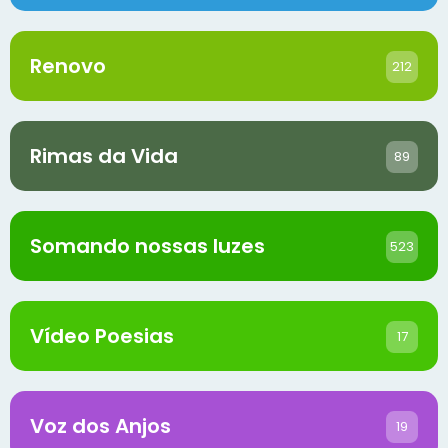
Renovo
212
Rimas da Vida
89
Somando nossas luzes
523
Vídeo Poesias
17
Voz dos Anjos
19