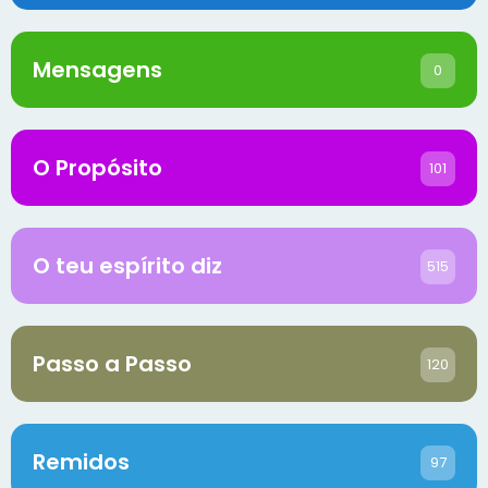
Mensagens
0
O Propósito
101
O teu espírito diz
515
Passo a Passo
120
Remidos
97