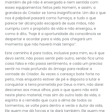
mantém de pé não é enxergada e nem sentida com
esses equipamentos feitos pelo Homem, e assim, a
grandeza do Criador se torna insignificante. Um dia o que
nos é palpável passará como fumaça, e tudo o que
parece ter alcançado escapará de suas mãos, não
cumpriu com o propósito da vida e não enxergou, e
como é dito, “hoje é a oportunidade da consciência se
despertar e acordar para a vida, pois chegará um
momento que não haverá mais tempo”.
Este caminho é para todos, inclusive para mim, eu é que
devo sentir, não posso sentir pelo outro, senão fica uma
coisa falsa e não passa sentimento, e cada um precisa
sentir no mais profundo do âmago para realizar a
vontade do Criador. Às vezes o cansaço bate forte no
peito, mas enquanto estiver de pé e disposta a lutar e
conquistar a terra prometida por Deus a mim, não darei
descanso aos meus olhos, pois o que quero não está
neste plano material, mas sim do outro lado da vida, o
espírito é o remédio que cura a alma de todos os
tormentos, se volte para dentro e verás o Autor da vida,
Ele quem me dá forças e te dará também, Ele quem me