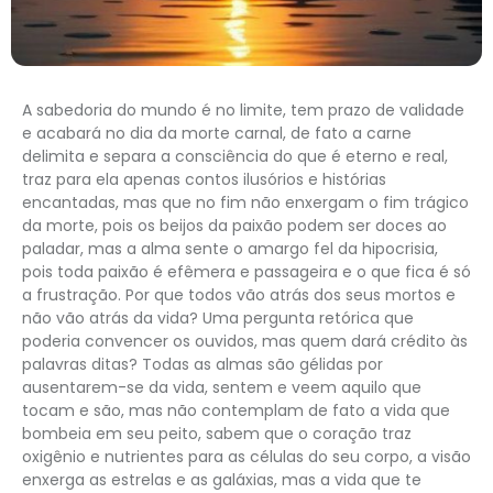
A sabedoria do mundo é no limite, tem prazo de validade
e acabará no dia da morte carnal, de fato a carne
delimita e separa a consciência do que é eterno e real,
traz para ela apenas contos ilusórios e histórias
encantadas, mas que no fim não enxergam o fim trágico
da morte, pois os beijos da paixão podem ser doces ao
paladar, mas a alma sente o amargo fel da hipocrisia,
pois toda paixão é efêmera e passageira e o que fica é só
a frustração. Por que todos vão atrás dos seus mortos e
não vão atrás da vida? Uma pergunta retórica que
poderia convencer os ouvidos, mas quem dará crédito às
palavras ditas? Todas as almas são gélidas por
ausentarem-se da vida, sentem e veem aquilo que
tocam e são, mas não contemplam de fato a vida que
bombeia em seu peito, sabem que o coração traz
oxigênio e nutrientes para as células do seu corpo, a visão
enxerga as estrelas e as galáxias, mas a vida que te