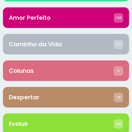
Amor Perfeito
146
Caminho da Vida
101
Colunas
0
Despertar
78
Evoluir
106