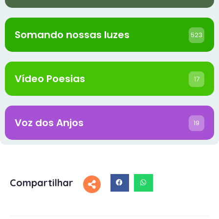
Somando nossas luzes
523
Vídeo Poesias
17
Voz dos Anjos
19
Compartilhar