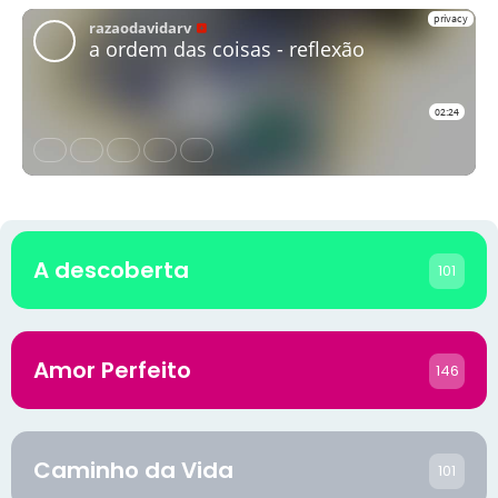
A descoberta
101
Amor Perfeito
146
Caminho da Vida
101