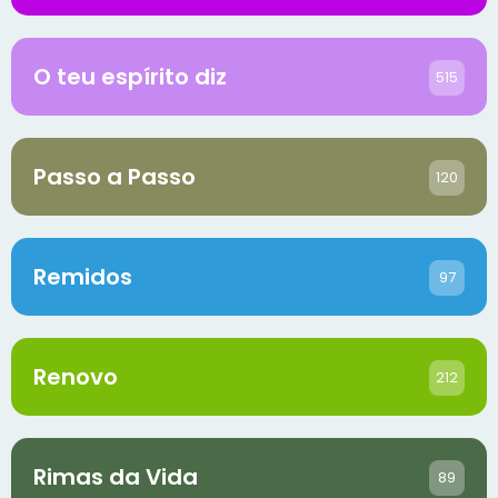
O teu espírito diz
515
Passo a Passo
120
Remidos
97
Renovo
212
Rimas da Vida
89