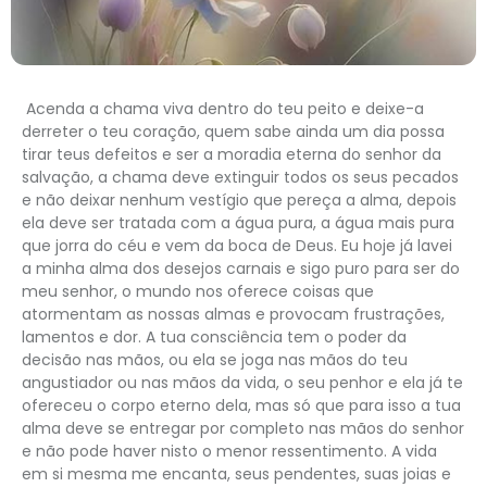
Acenda a chama viva dentro do teu peito e deixe-a
derreter o teu coração, quem sabe ainda um dia possa
tirar teus defeitos e ser a moradia eterna do senhor da
salvação, a chama deve extinguir todos os seus pecados
e não deixar nenhum vestígio que pereça a alma, depois
ela deve ser tratada com a água pura, a água mais pura
que jorra do céu e vem da boca de Deus. Eu hoje já lavei
a minha alma dos desejos carnais e sigo puro para ser do
meu senhor, o mundo nos oferece coisas que
atormentam as nossas almas e provocam frustrações,
lamentos e dor. A tua consciência tem o poder da
decisão nas mãos, ou ela se joga nas mãos do teu
angustiador ou nas mãos da vida, o seu penhor e ela já te
ofereceu o corpo eterno dela, mas só que para isso a tua
alma deve se entregar por completo nas mãos do senhor
e não pode haver nisto o menor ressentimento. A vida
em si mesma me encanta, seus pendentes, suas joias e