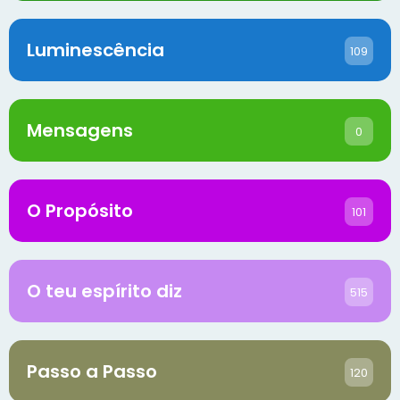
Luminescência
109
Mensagens
0
O Propósito
101
O teu espírito diz
515
Passo a Passo
120