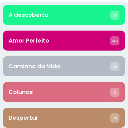
A descoberta
101
Amor Perfeito
146
Caminho da Vida
101
Colunas
0
Despertar
78