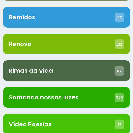
Remidos
97
Renovo
212
Rimas da Vida
89
Somando nossas luzes
523
Vídeo Poesias
17