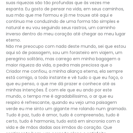
suas riquezas são tão profundas que às vezes me
espanta. Eu gosto de pensar na vida, em seus caminhos,
sua mão que me formou e já me trouxe até aqui e
continua me conduzindo de uma forma tão simples e
natural e eu vou seguindo seus rastros, um caminho
inverso dentro do meu coração até chegar ao meu lugar
eterno.
Não me preocupo com nada deste mundo, sei que estou
aqui só de passagem, sou um forasteiro em viajem, um
peregrino solitário, mas carrego em minha bagagem a
maior riqueza da vida, a pedra mais preciosa que o
Criador me confiou, a minha aliança eterna, ela sempre
está comigo, a todo instante e vê tudo o que eu faço, o
que eu penso, o que me dá prazer e conhece até as
minhas intenções. É com ele que eu ando por este
mundo, o tempo me é agradabilíssimo, o ar que eu
respiro é refrescante, quando eu vejo uma paisagem
verde eu me sinto um gigante me rolando num gramado.
Tudo é paz, tudo é amor, tudo é compreensão, tudo é
certo, tudo é harmonia, tudo está em sincronia com a
vida e de mãos dadas aos irmãos do coração. Que