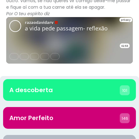
outro. Vamos, se não queres vir comigo deixe-me passar
e fique aí com a tua carne até ela se apagar.
Por O teu espírito diz
A descoberta
101
Amor Perfeito
146