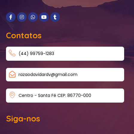
Contatos
(44) 99759-1283
razaodavidardv@gmail.com
Centro - Santa Fé CEP: 86770-000
Siga-nos