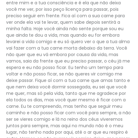
entre mim e a tua consciência e é ela que não deixa
você me ver, por isso peço licença para passar, pois
preciso seguir em frente. Fica aí com a sua carne para
ver onde ela vai te levar, quem sabe depois sentirá a
minha falta. Hoje você ainda não sente porque sou eu
que ainda te dou a vida, mas quando eu for embora
levarei a vida comigo e eu só quero ver o que a tua alma
vai fazer com a tua carne morta debaixo da terra. Você
não quer que eu vá embora por causa da vida, mas
vamos, saia da frente que eu preciso passar, o céu já me
espera e eu não posso ficar. Eu tenho um tempo para
voltar e não posso ficar, se não queres vir comigo me
deixe passar. Fique aí com a tua carne que amas tanto e
que nem deixa você dormir sossegada, eu sei que você
me quer, mas só pela vida, tanto que me agradece por
ela todos os dias, mas você quer mesmo é ficar com a
carne. Eu te compreendo, mas tenho que seguir meu
caminho e não posso ficar com você para sempre, a não
ser se vieres comigo e lá no reino dos céus viveremos
juntos para sempre, mas aqui no mundo não é o meu
lugar, não tenho nada por aqui, até o ar que eu respiro é