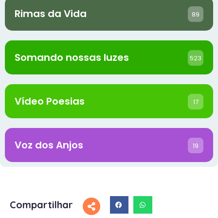
Rimas da Vida
89
Somando nossas luzes
523
Vídeo Poesias
17
Voz dos Anjos
19
Compartilhar