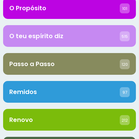
O Propósito
101
O teu espírito diz
515
Passo a Passo
120
Remidos
97
Renovo
212