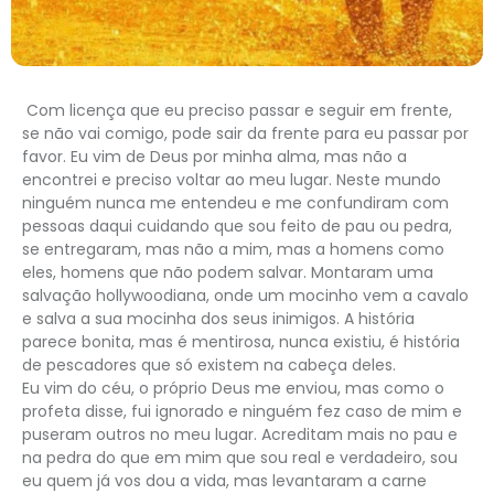
Com licença que eu preciso passar e seguir em frente,
se não vai comigo, pode sair da frente para eu passar por
favor. Eu vim de Deus por minha alma, mas não a
encontrei e preciso voltar ao meu lugar. Neste mundo
ninguém nunca me entendeu e me confundiram com
pessoas daqui cuidando que sou feito de pau ou pedra,
se entregaram, mas não a mim, mas a homens como
eles, homens que não podem salvar. Montaram uma
salvação hollywoodiana, onde um mocinho vem a cavalo
e salva a sua mocinha dos seus inimigos. A história
parece bonita, mas é mentirosa, nunca existiu, é história
de pescadores que só existem na cabeça deles.
Eu vim do céu, o próprio Deus me enviou, mas como o
profeta disse, fui ignorado e ninguém fez caso de mim e
puseram outros no meu lugar. Acreditam mais no pau e
na pedra do que em mim que sou real e verdadeiro, sou
eu quem já vos dou a vida, mas levantaram a carne