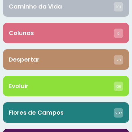
Caminho da Vida
101
Colunas
0
Despertar
78
Evoluir
106
Flores de Campos
237