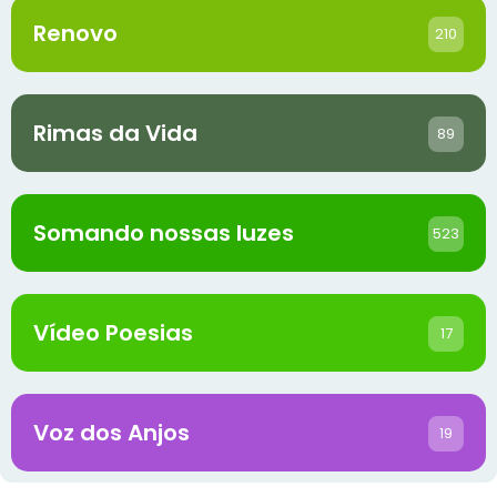
Renovo
210
Rimas da Vida
89
Somando nossas luzes
523
Vídeo Poesias
17
Voz dos Anjos
19