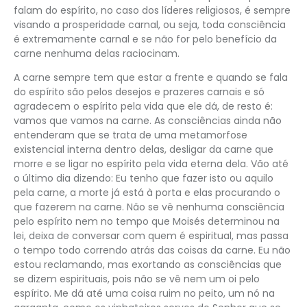
falam do espírito, no caso dos líderes religiosos, é sempre
visando a prosperidade carnal, ou seja, toda consciência
é extremamente carnal e se não for pelo benefício da
carne nenhuma delas raciocinam.
A carne sempre tem que estar a frente e quando se fala
do espírito são pelos desejos e prazeres carnais e só
agradecem o espírito pela vida que ele dá, de resto é:
vamos que vamos na carne. As consciências ainda não
entenderam que se trata de uma metamorfose
existencial interna dentro delas, desligar da carne que
morre e se ligar no espírito pela vida eterna dela. Vão até
o último dia dizendo: Eu tenho que fazer isto ou aquilo
pela carne, a morte já está à porta e elas procurando o
que fazerem na carne. Não se vê nenhuma consciência
pelo espírito nem no tempo que Moisés determinou na
lei, deixa de conversar com quem é espiritual, mas passa
o tempo todo correndo atrás das coisas da carne. Eu não
estou reclamando, mas exortando as consciências que
se dizem espirituais, pois não se vê nem um oi pelo
espírito. Me dá até uma coisa ruim no peito, um nó na