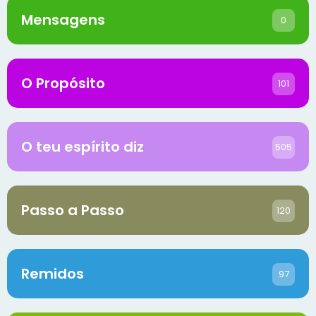
Mensagens
0
O Propósito
101
O teu espírito diz
505
Passo a Passo
120
Remidos
97