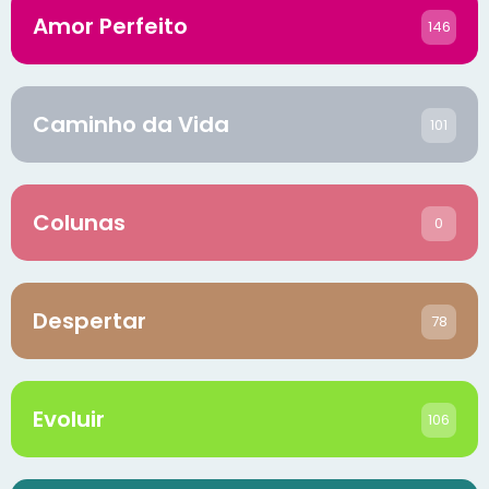
Amor Perfeito
146
Caminho da Vida
101
Colunas
0
Despertar
78
Evoluir
106