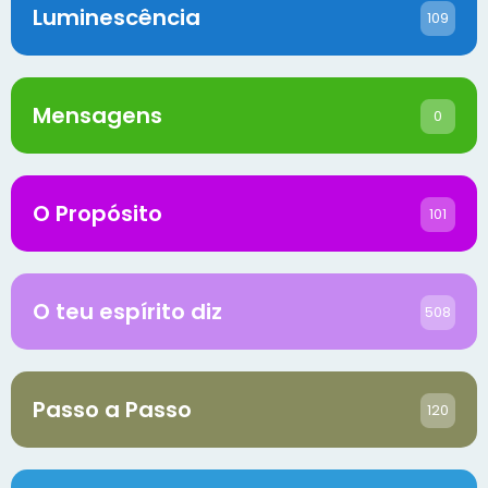
Luminescência
109
Mensagens
0
O Propósito
101
O teu espírito diz
508
Passo a Passo
120