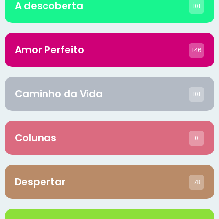
A descoberta
101
Amor Perfeito
146
Caminho da Vida
101
Colunas
0
Despertar
78