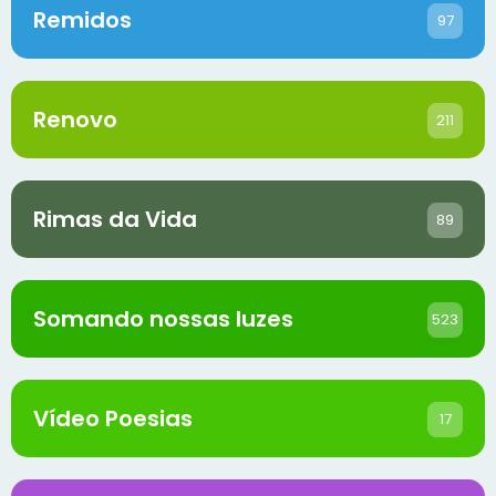
Remidos
97
Renovo
211
Rimas da Vida
89
Somando nossas luzes
523
Vídeo Poesias
17