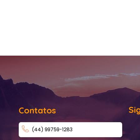
Si
Contatos
(44) 99759-1283