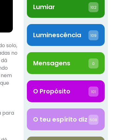
Lumiar
102
Luminescência
109
o solo,
adas no
 dá
Mensagens
0
ando
a nem
 que
O Propósito
101
a para
O teu espírito diz
508
 dê