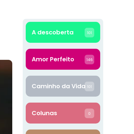
A descoberta
101
Amor Perfeito
146
Caminho da Vida
101
Colunas
0