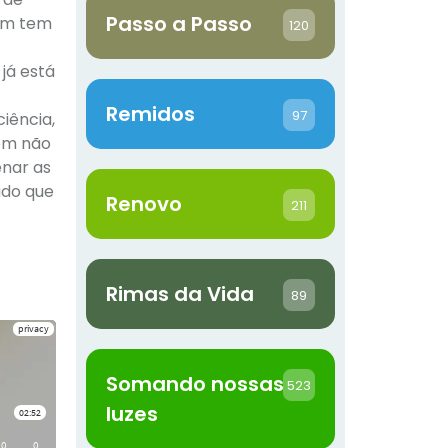
Passo a Passo
uem tem
120
já está
Remidos
97
iência,
uem não
enar as
udo que
Renovo
211
Rimas da Vida
89
Somando nossas
523
luzes