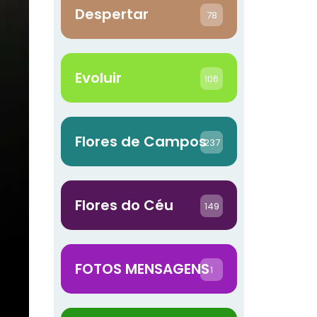
Despertar
78
Evoluir
106
Flores de Campos
237
Flores do Céu
149
FOTOS MENSAGENS
1