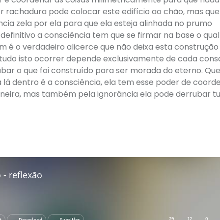
uer rachadura pode colocar este edifício ao chão, mas q
cia zela por ela para que ela esteja alinhada no prumo
efinitivo a consciência tem que se firmar na base o qual 
em é o verdadeiro alicerce que não deixa esta construção
tudo isto ocorrer depende exclusivamente de cada consc
bar o que foi construído para ser morada do eterno. Q
á lá dentro é a consciência, ela tem esse poder de coord
aneira, mas também pela ignorância ela pode derrubar t