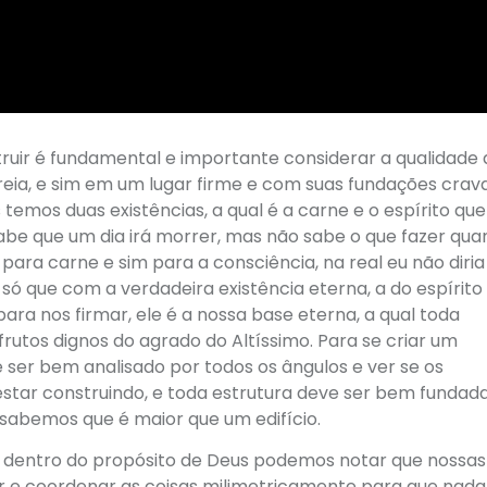
uir é fundamental e importante considerar a qualidade d
reia, e sim em um lugar firme e com suas fundações crav
 temos duas existências, a qual é a carne e o espírito que
sabe que um dia irá morrer, mas não sabe o que fazer qu
 para carne e sim para a consciência, na real eu não diri
só que com a verdadeira existência eterna, a do espírito
ra nos firmar, ele é a nossa base eterna, a qual toda
frutos dignos do agrado do Altíssimo. Para se criar um
ser bem analisado por todos os ângulos e ver se os
estar construindo, e toda estrutura deve ser bem fundad
 sabemos que é maior que um edifício.
 dentro do propósito de Deus podemos notar que nossas
r e coordenar as coisas milimetricamente para que nada