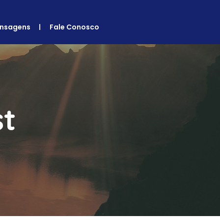
nsagens
Fale Conosco
st