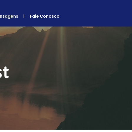
nsagens
Fale Conosco
st