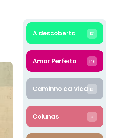
A descoberta
101
Amor Perfeito
146
Caminho da Vida
101
Colunas
0