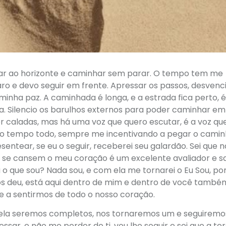
olhar ao horizonte e caminhar sem parar. O tempo tem me
ro e devo seguir em frente. Apressar os passos, desvenci
 minha paz. A caminhada é longa, e a estrada fica perto, é
a. Silencio os barulhos externos para poder caminhar em
r caladas, mas há uma voz que quero escutar, é a voz qu
o, o tempo todo, sempre me incentivando a pegar o cami
sentear, se eu o seguir, receberei seu galardão. Sei que 
s se cansem o meu coração é um excelente avaliador e s
 o que sou? Nada sou, e com ela me tornarei o Eu Sou, po
 nos deu, está aqui dentro de mim e dentro de você também
e a sentirmos de todo o nosso coração.
 ela seremos completos, nos tornaremos um e seguiremo
sar, e não me perder de ti, vou lhe seguir e sei que a ter