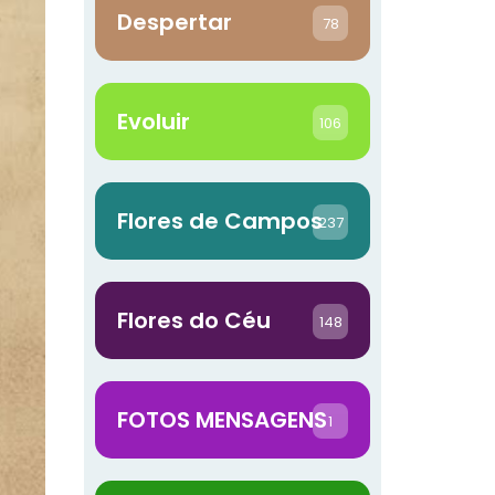
Despertar
78
Evoluir
106
Flores de Campos
237
Flores do Céu
148
FOTOS MENSAGENS
1