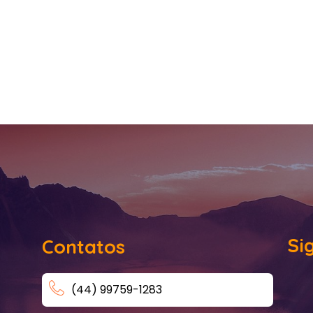
Si
Contatos
(44) 99759-1283