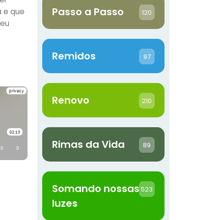
Passo a Passo
a e que
120
seu
Remidos
97
Renovo
210
Rimas da Vida
89
Somando nossas
523
luzes