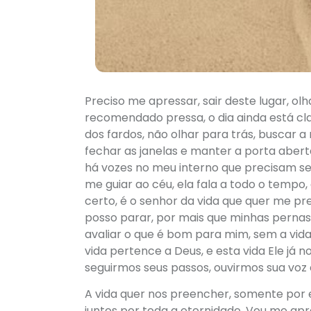
Preciso me apressar, sair deste lugar, 
recomendado pressa, o dia ainda está cla
dos fardos, não olhar para trás, buscar a
fechar as janelas e manter a porta abert
há vozes no meu interno que precisam se
me guiar ao céu, ela fala a todo o temp
certo, é o senhor da vida que quer me pre
posso parar, por mais que minhas perna
avaliar o que é bom para mim, sem a vida
vida pertence a Deus, e esta vida Ele já
seguirmos seus passos, ouvirmos sua voz 
A vida quer nos preencher, somente por
juntos por toda a eternidade. Vou me apres