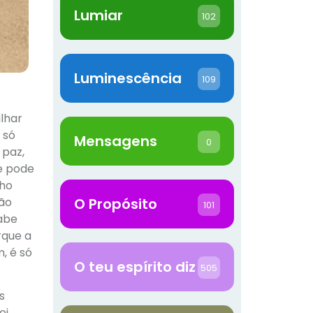
Lumiar
102
Luminescência
109
lhar
 só
Mensagens
0
 paz,
e pode
nho
não
O Propósito
101
abe
rque a
, é só
O teu espírito diz
505
s
ei