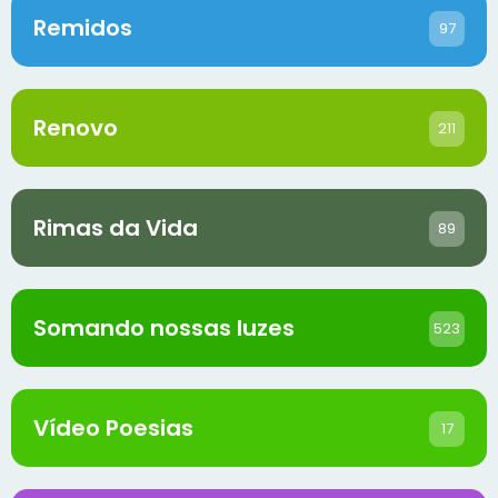
Remidos
97
Renovo
211
Rimas da Vida
89
Somando nossas luzes
523
Vídeo Poesias
17