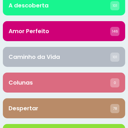
A descoberta
101
Amor Perfeito
146
Caminho da Vida
101
Colunas
0
Despertar
78