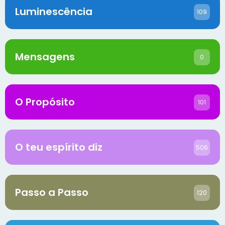
Luminescência
109
Mensagens
0
O Propósito
101
O teu espírito diz
506
Passo a Passo
120