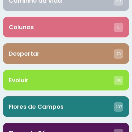
Caminho da Vida
101
Colunas
0
Despertar
78
Evoluir
106
Flores de Campos
237