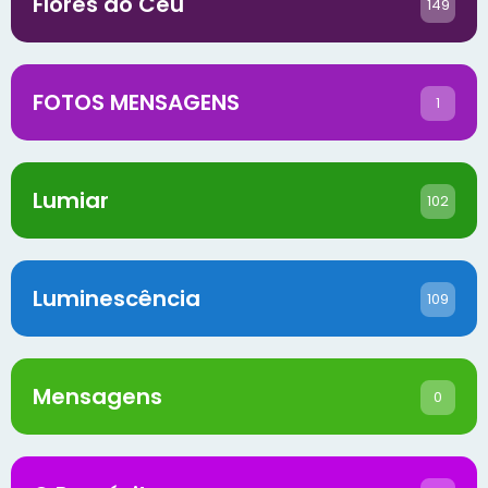
Flores do Céu
149
FOTOS MENSAGENS
1
Lumiar
102
Luminescência
109
Mensagens
0