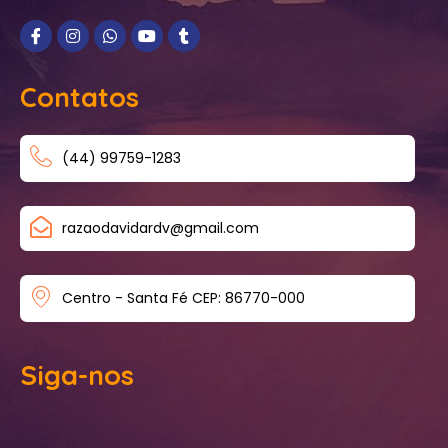
Contatos
(44) 99759-1283
razaodavidardv@gmail.com
Centro - Santa Fé CEP: 86770-000
Siga-nos