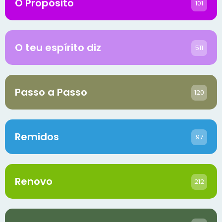
O Propósito
101
O teu espírito diz
511
Passo a Passo
120
Remidos
97
Renovo
212