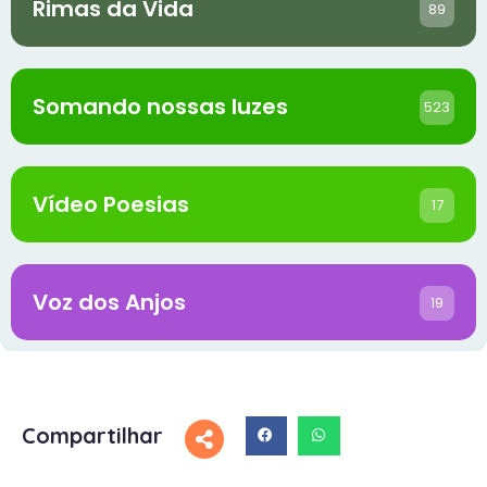
Rimas da Vida
89
Somando nossas luzes
523
Vídeo Poesias
17
Voz dos Anjos
19
Compartilhar