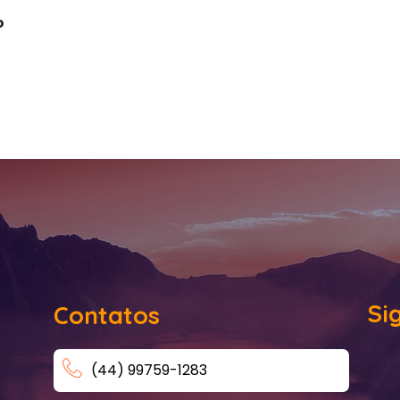
o
Si
Contatos
(44) 99759-1283