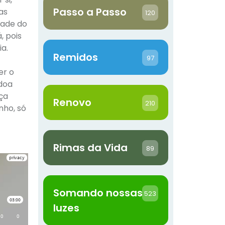
Passo a Passo
as
120
dade do
, pois
a.
Remidos
97
er o
 doa
rça
Renovo
210
nho, só
Rimas da Vida
89
Somando nossas
523
luzes