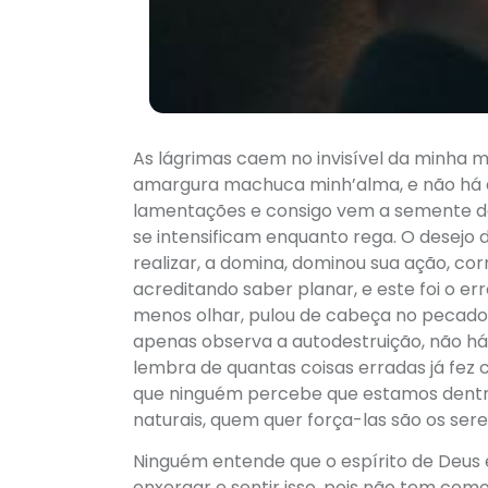
As lágrimas caem no invisível da minha m
amargura machuca minh’alma, e não há d
lamentações e consigo vem a semente da
se intensificam enquanto rega. O desejo 
realizar, a domina, dominou sua ação, cor
acreditando saber planar, e este foi o e
menos olhar, pulou de cabeça no pecado e
apenas observa a autodestruição, não há 
lembra de quantas coisas erradas já fez 
que ninguém percebe que estamos dentro
naturais, quem quer força-las são os ser
Ninguém entende que o espírito de Deus é
enxergar e sentir isso, pois não tem como