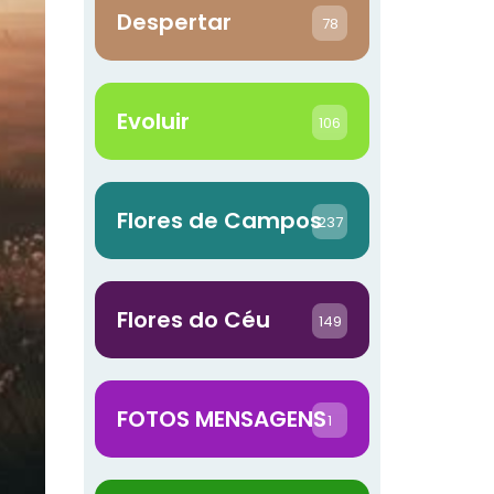
Despertar
78
Evoluir
106
Flores de Campos
237
Flores do Céu
149
FOTOS MENSAGENS
1