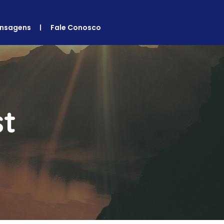
nsagens
Fale Conosco
st