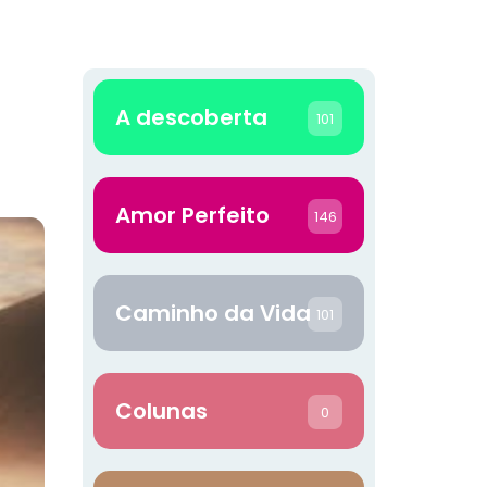
A descoberta
101
Amor Perfeito
146
Caminho da Vida
101
Colunas
0