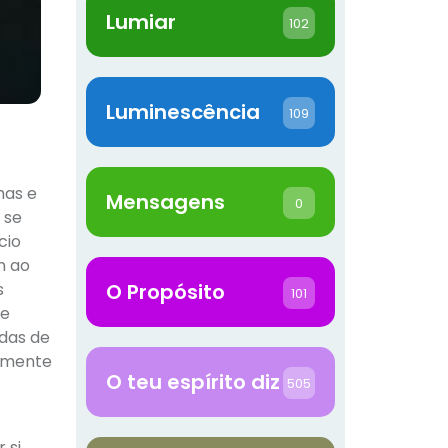
Lumiar
102
Luminescência
109
has e
Mensagens
0
 se
cio
m ao
s
O Propósito
101
se
idas de
almente
O teu espírito diz
505
 si,