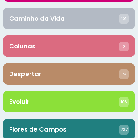
Caminho da Vida
101
Colunas
0
Despertar
78
Evoluir
106
Flores de Campos
237