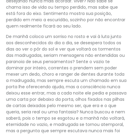
desejando nunca mais acordar. Viver? Não sabe se
chama isso de vida ou tempo perdido, mas sabe que
está fora do eixo. Sentimento mostra sua posição,
perdido em meio a escuridão, sozinho por não encontrar
quem realmente ficará ao seu lado.
De manhã coloca um sorriso no rosto e vai à luta junto
aos desconhecidos do dia a dia, se desespera todos os
dias ao ver o pôr do sol e ver que voltará os tormentos
das madrugadas, seriam mensagens não entendidas ou
paranoia de seus pensamentos? Sente o vazio te
dominar por inteiro, correntes o prendem sem poder
mexer um dedo, choro e ranger de dentes durante toda
a madrugada, mas sempre escuta um chamado em sua
porta lhe oferecendo ajuda, mas a consciência nunca
deixou esse entrar, mas a cada noite ele pedia e passava
uma carta por debaixo da porta, olhos fixados nas pilhas
de cartas deixadas pelo mesmo ser, que era e o que
queria, seria real ou uma fantasia? Nunca buscou e nem
saberá, pois o tempo se esgotou e a manhã não voltará,
eternidade no vazio, e madrugada se tornou atemporal,
mas a pergunta que sempre escutava nunca mais foi