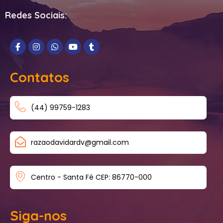
Redes Sociais:
Contatos
(44) 99759-1283
razaodavidardv@gmail.com
Centro - Santa Fé CEP: 86770-000
Siga-nos