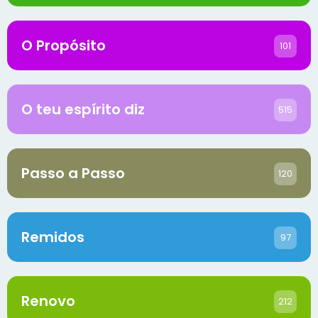
O Propósito
101
O teu espírito diz
515
Passo a Passo
120
Remidos
97
Renovo
212