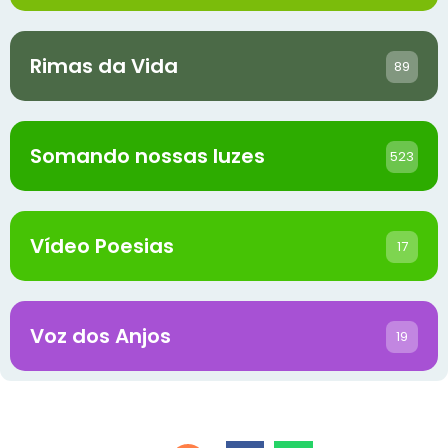
Rimas da Vida
89
Somando nossas luzes
523
Vídeo Poesias
17
Voz dos Anjos
19