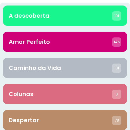
A descoberta
101
Amor Perfeito
146
Caminho da Vida
101
Colunas
0
Despertar
78