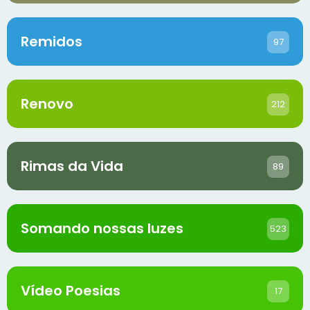
Remidos
97
Renovo
212
Rimas da Vida
89
Somando nossas luzes
523
Vídeo Poesias
17