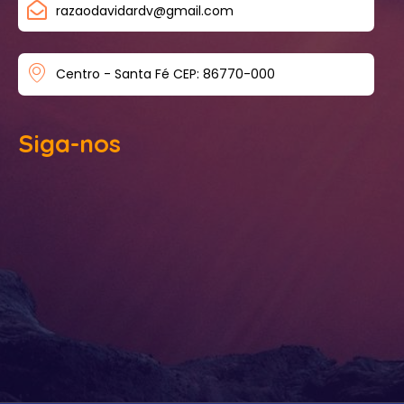
razaodavidardv@gmail.com
Centro - Santa Fé CEP: 86770-000
Siga-nos