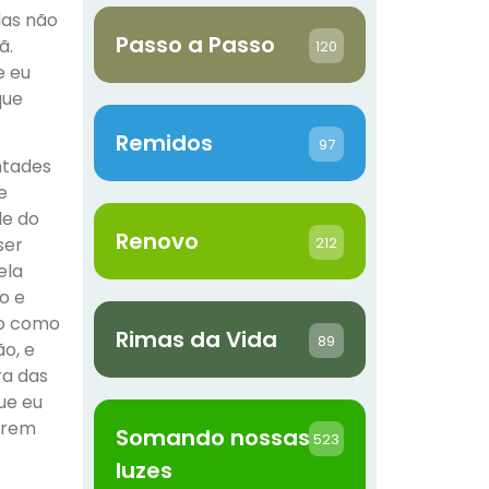
las não
Passo a Passo
ã.
120
e eu
que
Remidos
97
ontades
e
de do
Renovo
212
ser
ela
o e
ão como
Rimas da Vida
89
o, e
ra das
ue eu
erem
Somando nossas
523
luzes