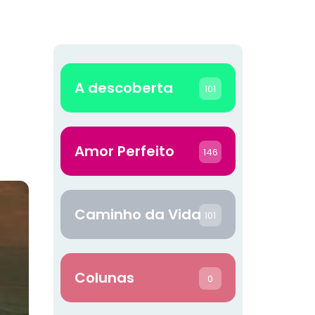
A descoberta
101
Amor Perfeito
146
Caminho da Vida
101
Colunas
0