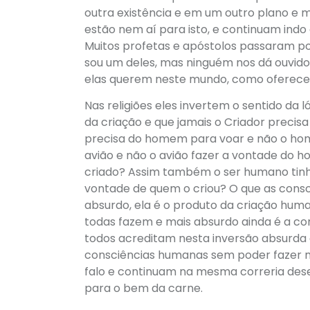
outra existência e em um outro plano e m
estão nem aí para isto, e continuam in
Muitos profetas e apóstolos passaram po
sou um deles, mas ninguém nos dá ouvido
elas querem neste mundo, como ofereceu 
Nas religiões eles invertem o sentido da 
da criação e que jamais o Criador precisa
precisa do homem para voar e não o hom
avião e não o avião fazer a vontade do h
criado? Assim também o ser humano tinha
vontade de quem o criou? O que as consc
absurdo, ela é o produto da criação huma
todas fazem e mais absurdo ainda é a con
todos acreditam nesta inversão absurda 
consciências humanas sem poder fazer na
falo e continuam na mesma correria des
para o bem da carne.