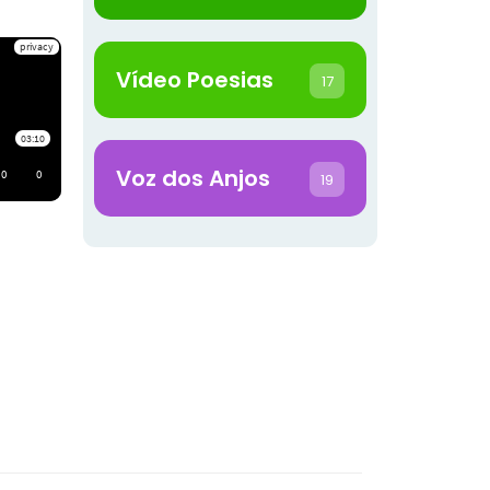
Vídeo Poesias
17
Voz dos Anjos
19