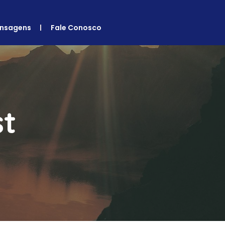
nsagens
Fale Conosco
st