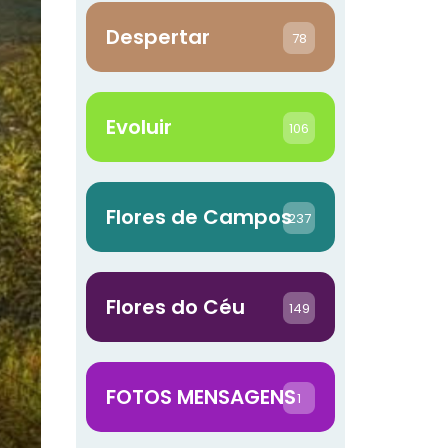
Despertar
78
Evoluir
106
Flores de Campos
237
Flores do Céu
149
FOTOS MENSAGENS
1