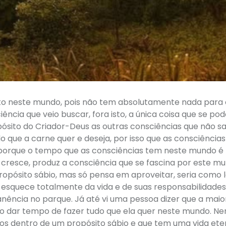
ito neste mundo, pois não tem absolutamente nada para 
ência que veio buscar, fora isto, a única coisa que se pod
pósito do Criador-Deus as outras consciências que não 
 que a carne quer e deseja, por isso que as consciências
porque o tempo que as consciências tem neste mundo é
cresce, produz a consciência que se fascina por este m
opósito sábio, mas só pensa em aproveitar, seria como 
 esquece totalmente da vida e de suas responsabilidades
nência no parque. Já até vi uma pessoa dizer que a maio
ão dar tempo de fazer tudo que ela quer neste mundo. 
mos dentro de um propósito sábio e que tem uma vida et