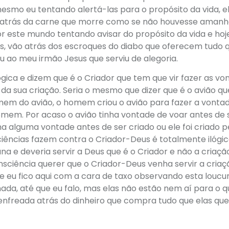
esmo eu tentando alertá-las para o propósito da vida, e
do atrás da carne que morre como se não houvesse amanh
r este mundo tentando avisar do propósito da vida e hoj
s, vão atrás dos escroques do diabo que oferecem tudo 
ao meu irmão Jesus que serviu de alegoria.
lógica e dizem que é o Criador que tem que vir fazer as v
 da sua criação. Seria o mesmo que dizer que é o avião qu
em do avião, o homem criou o avião para fazer a vonta
omem. Por acaso o avião tinha vontade de voar antes de 
 alguma vontade antes de ser criado ou ele foi criado p
iências fazem contra o Criador-Deus é totalmente ilógic
na e deveria servir a Deus que é o Criador e não a criaç
sciência querer que o Criador-Deus venha servir a criaçã
e eu fico aqui com a cara de taxo observando esta loucu
da, até que eu falo, mas elas não estão nem aí para o q
enfreada atrás do dinheiro que compra tudo que elas qu