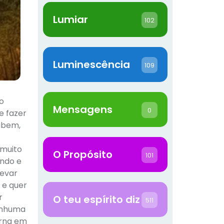
Lumiar
102
Luminescência
109
o
Mensagens
0
e fazer
sabem,
 muito
O Propósito
101
undo e
levar
 e quer
r
O teu espírito diz
511
Nenhuma
erna em