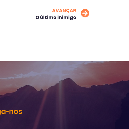
AVANÇAR
O último inimigo
ga-nos