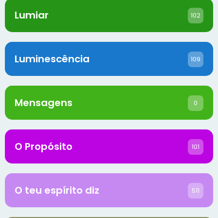
Lumiar
102
Luminescência
109
Mensagens
0
O Propósito
101
O teu espírito diz
511