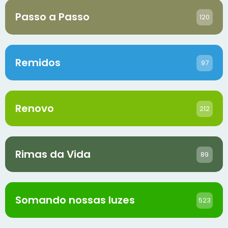
Passo a Passo
120
Remidos
97
Renovo
212
Rimas da Vida
89
Somando nossas luzes
523