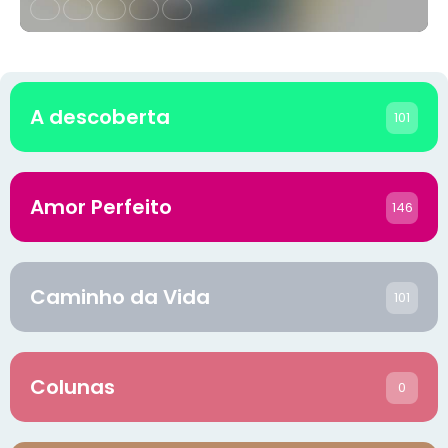
A descoberta
101
Amor Perfeito
146
Caminho da Vida
101
Colunas
0