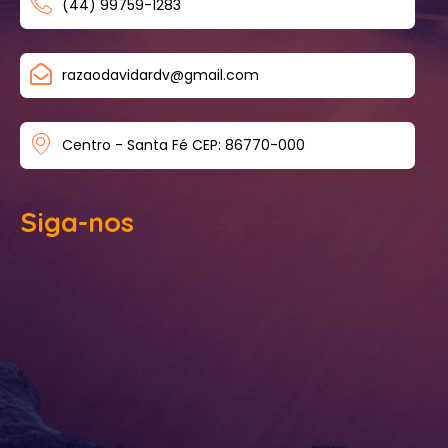
(44) 99759-1283
razaodavidardv@gmail.com
Centro - Santa Fé CEP: 86770-000
Siga-nos