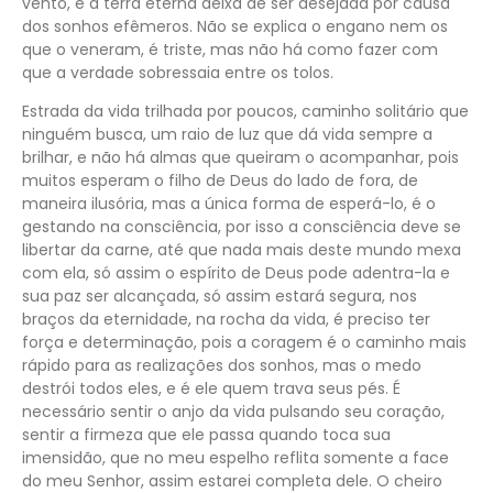
vento, e a terra eterna deixa de ser desejada por causa
dos sonhos efêmeros. Não se explica o engano nem os
que o veneram, é triste, mas não há como fazer com
que a verdade sobressaia entre os tolos.
Estrada da vida trilhada por poucos, caminho solitário que
ninguém busca, um raio de luz que dá vida sempre a
brilhar, e não há almas que queiram o acompanhar, pois
muitos esperam o filho de Deus do lado de fora, de
maneira ilusória, mas a única forma de esperá-lo, é o
gestando na consciência, por isso a consciência deve se
libertar da carne, até que nada mais deste mundo mexa
com ela, só assim o espírito de Deus pode adentra-la e
sua paz ser alcançada, só assim estará segura, nos
braços da eternidade, na rocha da vida, é preciso ter
força e determinação, pois a coragem é o caminho mais
rápido para as realizações dos sonhos, mas o medo
destrói todos eles, e é ele quem trava seus pés. É
necessário sentir o anjo da vida pulsando seu coração,
sentir a firmeza que ele passa quando toca sua
imensidão, que no meu espelho reflita somente a face
do meu Senhor, assim estarei completa dele. O cheiro