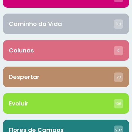
Caminho da Vida
101
Colunas
0
Despertar
78
Evoluir
106
Flores de Campos
237