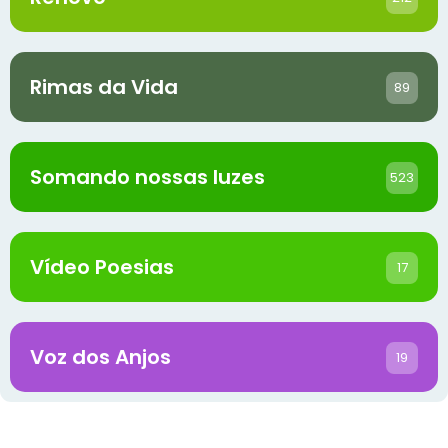
Rimas da Vida
89
Somando nossas luzes
523
Vídeo Poesias
17
Voz dos Anjos
19