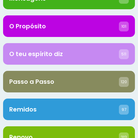
O Propósito
101
O teu espírito diz
511
Passo a Passo
120
Remidos
97
Renovo
212