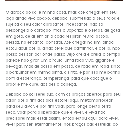
O abraço do sol é minha casa, mas até chegar em seu
laço ainda vivo abaixo, debaixo, submetida a seus raios e
sujeita a seu calor abrasante, incessante, não só
descongela o coração, mas o vaporiza e o refaz, de gota
em gota, de ar em ar, a cada respirar, revira, assola,
desfaz, no entanto, constrói. Até chegar no fim, ainda
estou aqui, até lá, ainda terei que caminhar, e até lá, não
posso desistir, por onde passo vejo areia e areia, o tempo
parece não girar, um círculo, uma roda viva, gigante e
devagar, mas de passo em passo, de roda em roda, sinto
o borbulhar em minha alma, o sinto, e por isso me banho
com a esperança, temperança, para que apazigue o
ardor e me cure, dos pés a cabeça.
Debaixo do sol serei sua, com os braços abertos para seu
calor, até o fim dos dias estarei aqui, metamorfosear
para seu alvor, e por fim voar, para longe desta terra
seca, voar para a liberdade que é viver, e viva não
precisarei mais estar assim, então estou aqui, para viver,
viver para ser, eternamente, nos braços das estrelas, ao