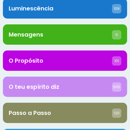
Luminescência
109
Mensagens
0
O Propósito
101
O teu espírito diz
505
Passo a Passo
120