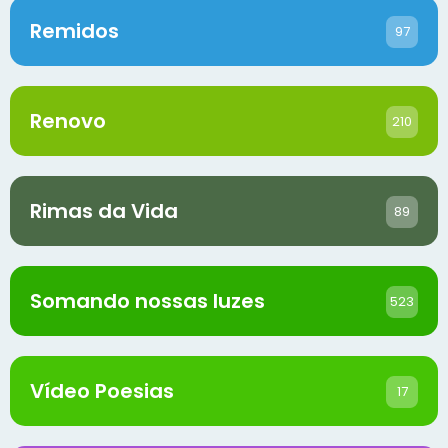
Remidos
97
Renovo
210
Rimas da Vida
89
Somando nossas luzes
523
Vídeo Poesias
17