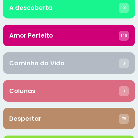
A descoberta
101
Amor Perfeito
146
Caminho da Vida
101
Colunas
0
Despertar
78