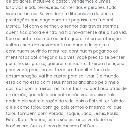
de traidores, inclusive o pastor. Vendemos ciúmes,
lascívias e adultérios, iras, contendas e perdões, tudo
virou comércio. Se vendem a dita palavra de deus a
prestações que paga como se pagasse um funeral.
Morreu, foi com o senhor, o senhor das trevas eternas,
quem fica chora e entra na fila novamente até a sua vez.
Não adianta falar, não adianta querer chamar atenção,
voltam, sentam novamente no banco da igreja e
continuam ouvindo mentiras, continuam pagando os
mentirosos até chegar à sua vez, você precisa se benzer,
por alho, sal grosso, quebrar o encanto, fizeram feitiçaria
para você, precisamos fazer um trabalho forte de
desamarração, vai lhe custar para se livrar. E o mundo
está como está com seus mortos andando pelo meio
das ruas como freiras mortas e frias. Eu continuo atrás de
um irmão, quando o encontrar não vou precisar falar
nada a ele sobre a razão da vida, pois o Pai vai ter falado
a ele como falou comigo, pois temos o mesmo Pai que
falou também com Abraão, Isaque, Jacó, Jesus, Paulo,
Ester, Rute, Rebeca, estes são os meus verdadeiros
irmãos em Cristo, filhos do mesmo Pai Deus.