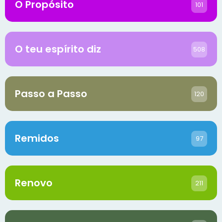
O Propósito
101
O teu espírito diz
508
Passo a Passo
120
Remidos
97
Renovo
211