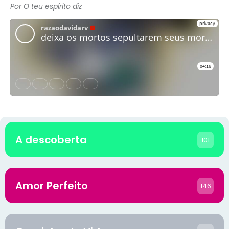
Por O teu espírito diz
A descoberta
101
Amor Perfeito
146