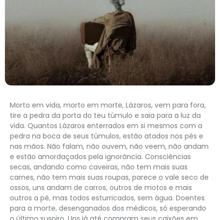
Morto em vida, morto em morte, Lázaros, vem para fora,
tire a pedra da porta do teu túmulo e saia para a luz da
vida. Quantos Lázaros enterrados em si mesmos com a
pedra na boca de seus túmulos, estão atados nos pés e
nas mãos. Não falam, não ouvem, não veem, não andam
e estão amordaçados pela ignorância. Consciências
secas, andando como caveiras, não tem mais suas
carnes, não tem mais suas roupas, parece o vale seco de
ossos, uns andam de carros, outros de motos e mais
outros a pé, mas todos esturricados, sem água. Doentes
para a morte, desenganados dos médicos, só esperando
o último suspiro. Uns já até compram seus caixões em