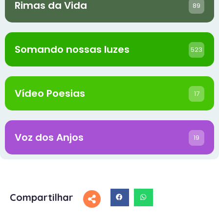
Rimas da Vida
89
Somando nossas luzes
523
Vídeo Poesias
17
Voz dos Anjos
19
Compartilhar