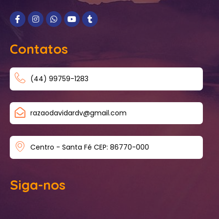
Contatos
(44) 99759-1283
razaodavidardv@gmail.com
Centro - Santa Fé CEP: 86770-000
Siga-nos