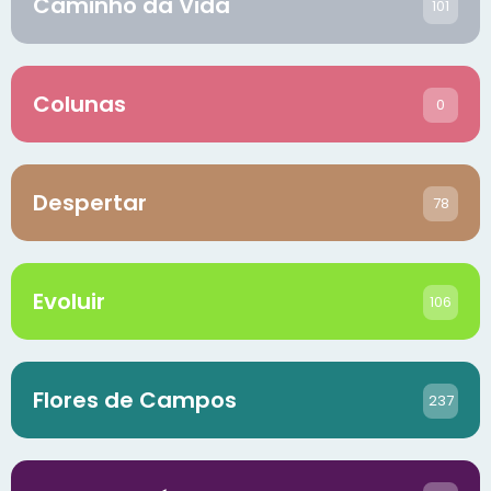
Caminho da Vida
101
Colunas
0
Despertar
78
Evoluir
106
Flores de Campos
237