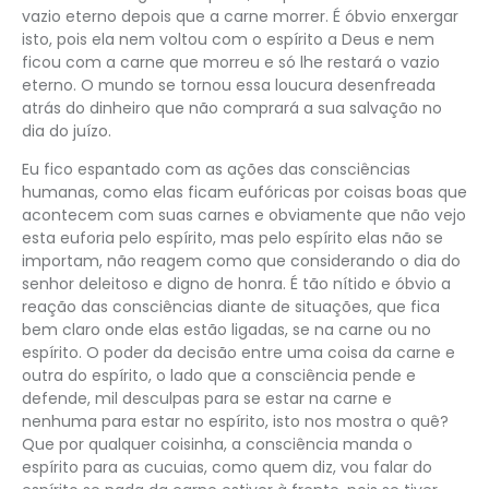
vazio eterno depois que a carne morrer. É óbvio enxergar
isto, pois ela nem voltou com o espírito a Deus e nem
ficou com a carne que morreu e só lhe restará o vazio
eterno. O mundo se tornou essa loucura desenfreada
atrás do dinheiro que não comprará a sua salvação no
dia do juízo.
Eu fico espantado com as ações das consciências
humanas, como elas ficam eufóricas por coisas boas que
acontecem com suas carnes e obviamente que não vejo
esta euforia pelo espírito, mas pelo espírito elas não se
importam, não reagem como que considerando o dia do
senhor deleitoso e digno de honra. É tão nítido e óbvio a
reação das consciências diante de situações, que fica
bem claro onde elas estão ligadas, se na carne ou no
espírito. O poder da decisão entre uma coisa da carne e
outra do espírito, o lado que a consciência pende e
defende, mil desculpas para se estar na carne e
nenhuma para estar no espírito, isto nos mostra o quê?
Que por qualquer coisinha, a consciência manda o
espírito para as cucuias, como quem diz, vou falar do