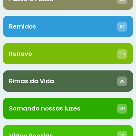
Remidos
97
Renovo
210
Rimas da Vida
89
Somando nossas luzes
523
Vídeo Poesias
17