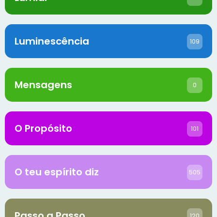
Luminescência
109
Mensagens
0
O Propósito
101
O teu espírito diz
505
Passo a Passo
120