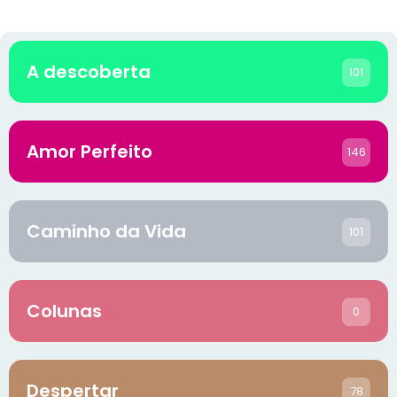
A descoberta
101
Amor Perfeito
146
Caminho da Vida
101
Colunas
0
Despertar
78