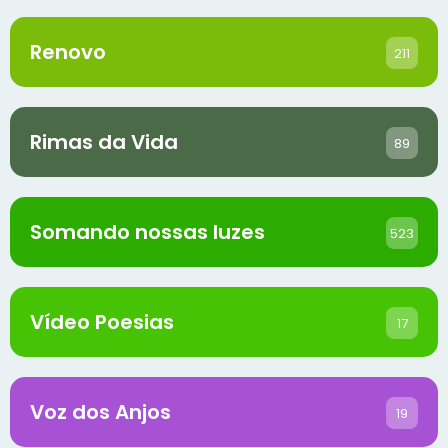
Renovo
211
Rimas da Vida
89
Somando nossas luzes
523
Vídeo Poesias
17
Voz dos Anjos
19