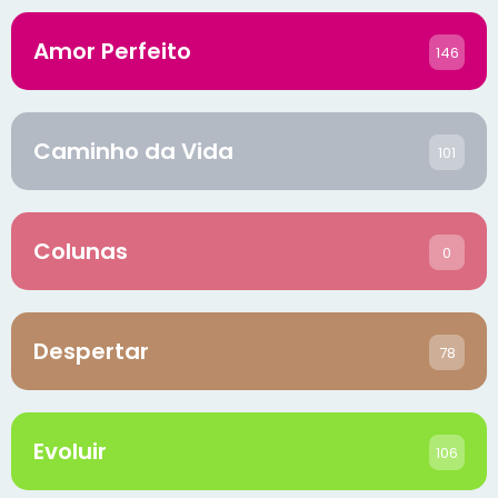
Amor Perfeito
146
Caminho da Vida
101
Colunas
0
Despertar
78
Evoluir
106