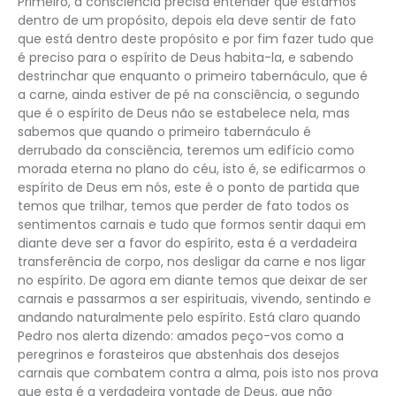
Primeiro, a consciência precisa entender que estamos
dentro de um propósito, depois ela deve sentir de fato
que está dentro deste propósito e por fim fazer tudo que
é preciso para o espírito de Deus habita-la, e sabendo
destrinchar que enquanto o primeiro tabernáculo, que é
a carne, ainda estiver de pé na consciência, o segundo
que é o espírito de Deus não se estabelece nela, mas
sabemos que quando o primeiro tabernáculo é
derrubado da consciência, teremos um edifício como
morada eterna no plano do céu, isto é, se edificarmos o
espírito de Deus em nós, este é o ponto de partida que
temos que trilhar, temos que perder de fato todos os
sentimentos carnais e tudo que formos sentir daqui em
diante deve ser a favor do espírito, esta é a verdadeira
transferência de corpo, nos desligar da carne e nos ligar
no espírito. De agora em diante temos que deixar de ser
carnais e passarmos a ser espirituais, vivendo, sentindo e
andando naturalmente pelo espírito. Está claro quando
Pedro nos alerta dizendo: amados peço-vos como a
peregrinos e forasteiros que abstenhais dos desejos
carnais que combatem contra a alma, pois isto nos prova
que esta é a verdadeira vontade de Deus, que não