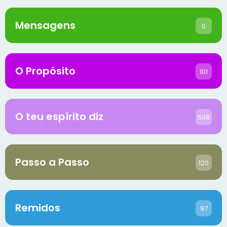
Mensagens
0
O Propósito
101
O teu espírito diz
508
Passo a Passo
120
Remidos
97