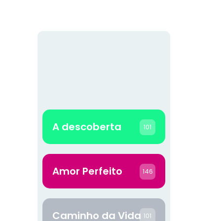
A descoberta
101
Amor Perfeito
146
Caminho da Vida
101