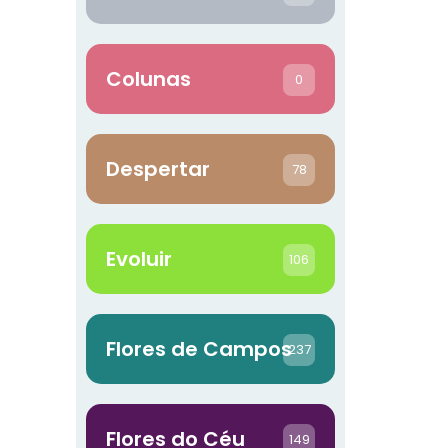
Colunas
0
Despertar
78
Evoluir
106
Flores de Campos
237
Flores do Céu
149