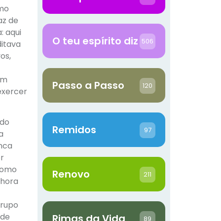
omo
az de
: aqui
O teu espírito diz
506
ditava
os,
um
Passo a Passo
120
exercer
 do
Remidos
97
a
unca
er
 como
Renovo
211
 hora
grupo
 de
Rimas da Vida
89