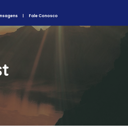
nsagens
Fale Conosco
st