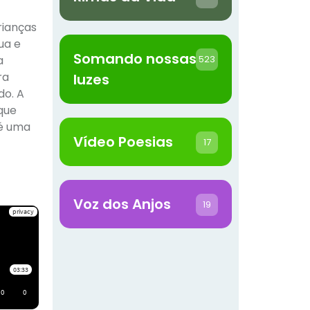
rianças
ua e
Somando nossas
523
a
ra
luzes
do. A
 que
 é uma
Vídeo Poesias
17
Voz dos Anjos
19