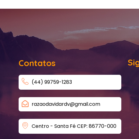
Si
Contatos
(44) 99759-1283
razaodavidardv@gmail.com
Centro - Santa Fé CEP: 86770-000