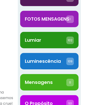
FOTOS MENSAGENS
1
Lumiar
102
Luminescência
109
Mensagens
0
ma
éssemos
O Propósito
a cruel
101