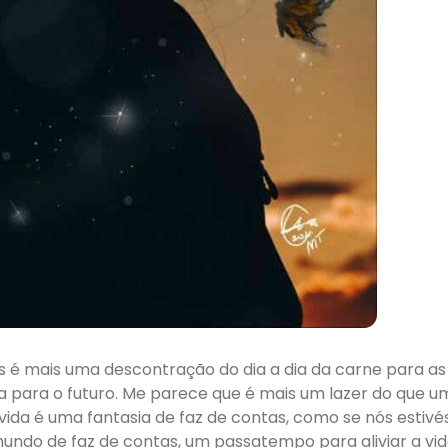
s é mais uma descontração do dia a dia da carne para as
 para o futuro. Me parece que é mais um lazer do que u
 vida é uma fantasia de faz de contas, como se nós estiv
mundo de faz de contas, um passatempo para aliviar a vid