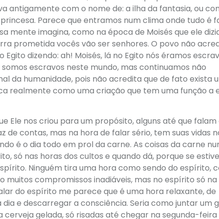
 antigamente com o nome de: a ilha da fantasia, ou c
princesa. Parece que entramos num clima onde tudo é f
sa mente imagina, como na época de Moisés que ele dizia
terra prometida vocês vão ser senhores. O povo não acre
Egito dizendo: ah! Moisés, lá no Egito nós éramos escrav
ós somos escravos neste mundo, mas continuamos não
al da humanidade, pois não acredita que de fato exista 
oloca realmente como uma criação que tem uma função a 
e Ele nos criou para um propósito, alguns até que falam
z de contas, mas na hora de falar sério, tem suas vidas n
ndo é o dia todo em prol da carne. As coisas da carne n
to, só nas horas dos cultos e quando dá, porque se estiv
espírito. Ninguém tira uma hora como sendo do espírito,
 muitos compromissos inadiáveis, mas no espírito só na
alar do espírito me parece que é uma hora relaxante, de
 a dia e descarregar a consciência. Seria como juntar um 
 cerveja gelada, só risadas até chegar na segunda-feira