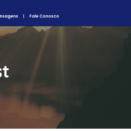
nsagens
Fale Conosco
st