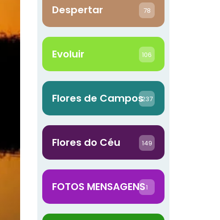
Despertar
78
Evoluir
106
Flores de Campos
237
Flores do Céu
149
FOTOS MENSAGENS
1