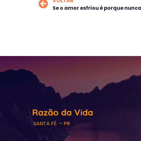
VOLTAR
Se o amor esfriou é porque nunca
Razão da Vida
SANTA FÉ – PR