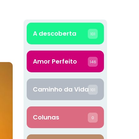
A descoberta
101
Amor Perfeito
146
Caminho da Vida
101
Colunas
0