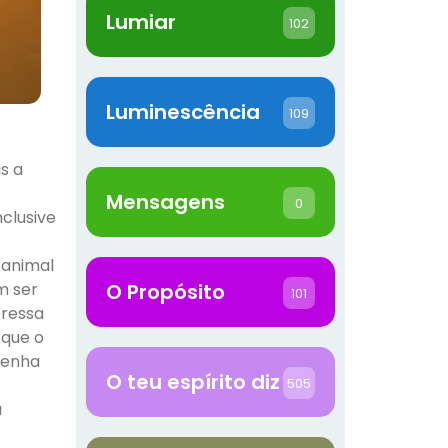
Lumiar
102
Luminescência
109
s a
Mensagens
0
clusive
 animal
m ser
O Propósito
101
eressa
 que o
tenha
O teu espírito diz
505
a