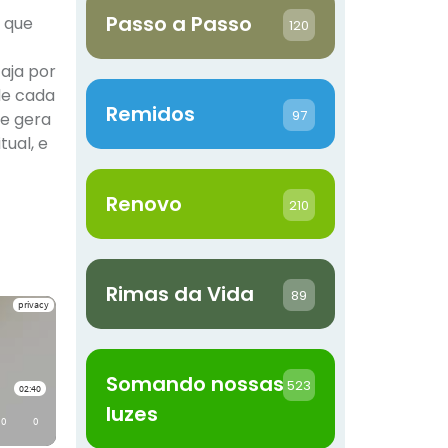
Passo a Passo
o que
120
 aja por
de cada
Remidos
97
ue gera
tual, e
Renovo
210
Rimas da Vida
89
Somando nossas
523
luzes