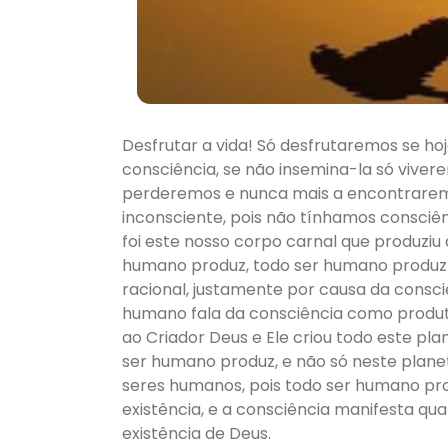
Desfrutar a vida! Só desfrutaremos se h
consciência, se não insemina-la só viver
perderemos e nunca mais a encontraremo
inconsciente, pois não tínhamos consciên
foi este nosso corpo carnal que produziu 
humano produz, todo ser humano produz a 
racional, justamente por causa da consc
humano fala da consciência como produto
ao Criador Deus e Ele criou todo este pla
ser humano produz, e não só neste plan
seres humanos, pois todo ser humano pro
existência, e a consciência manifesta qualq
existência de Deus.