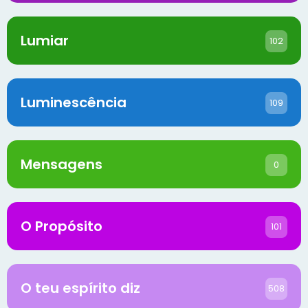
Lumiar
102
Luminescência
109
Mensagens
0
O Propósito
101
O teu espírito diz
508