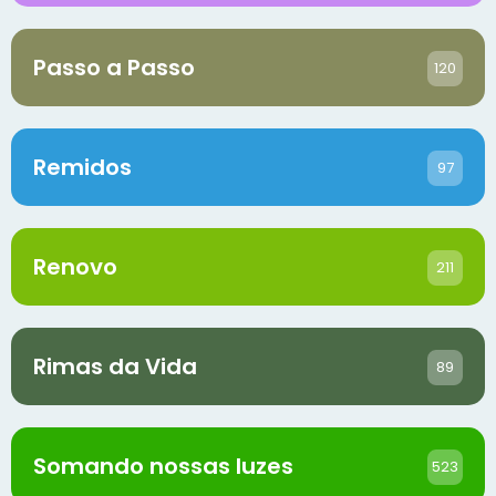
Passo a Passo
120
Remidos
97
Renovo
211
Rimas da Vida
89
Somando nossas luzes
523