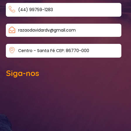
(44) 99759-1283
razaodavidardv@gmail.com
Centro - Santa Fé CEP: 86770-000
Siga-nos