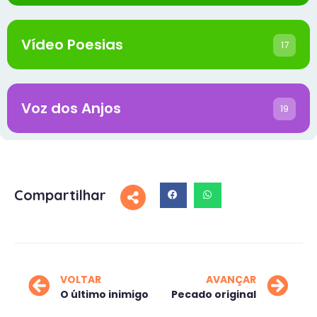
Vídeo Poesias
17
Voz dos Anjos
19
Compartilhar
VOLTAR
AVANÇAR
O último inimigo
Pecado original