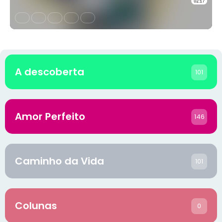
A descoberta
101
Amor Perfeito
146
Caminho da Vida
101
Colunas
0