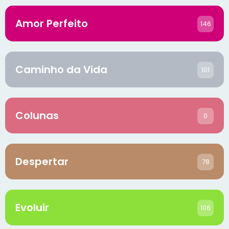
Amor Perfeito
146
Caminho da Vida
101
Colunas
0
Despertar
78
Evoluir
106