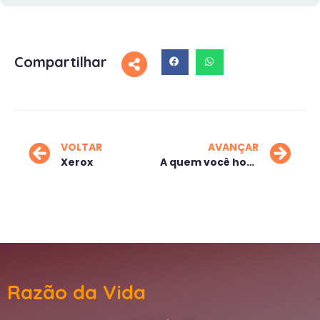
Compartilhar
VOLTAR
AVANÇAR
Xerox
A quem você honra?
Razão da Vida