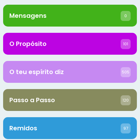
Mensagens
0
O Propósito
101
O teu espírito diz
505
Passo a Passo
120
Remidos
97