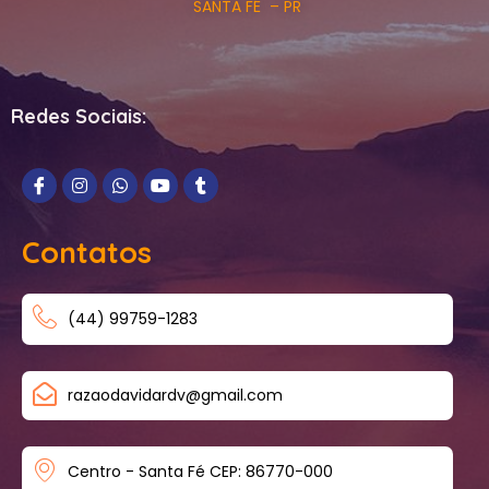
SANTA FÉ – PR
Redes Sociais:
Contatos
(44) 99759-1283
razaodavidardv@gmail.com
Centro - Santa Fé CEP: 86770-000