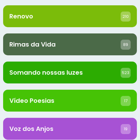
Renovo
210
Rimas da Vida
89
Somando nossas luzes
523
Vídeo Poesias
17
Voz dos Anjos
19