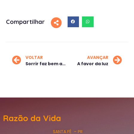
Compartilhar
VOLTAR
AVANÇAR
Sorrir faz bem ao coração
A favor da luz
Razão da Vida
SANTA FÉ – PR