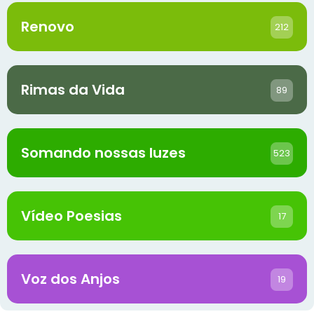
Renovo
212
Rimas da Vida
89
Somando nossas luzes
523
Vídeo Poesias
17
Voz dos Anjos
19