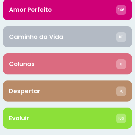
Amor Perfeito
146
Caminho da Vida
101
Colunas
0
Despertar
78
Evoluir
106