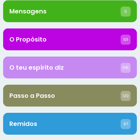
Mensagens
0
O Propósito
101
O teu espírito diz
515
Passo a Passo
120
Remidos
97