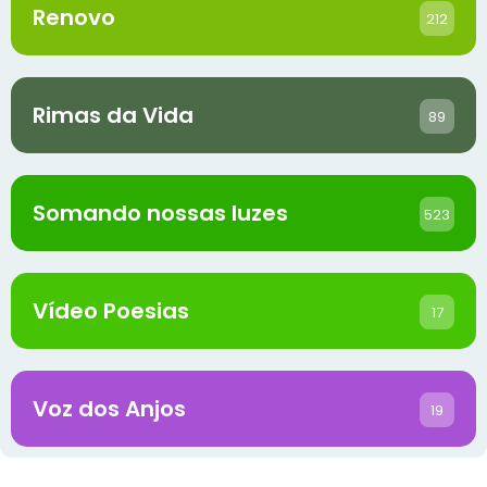
Renovo
212
Rimas da Vida
89
Somando nossas luzes
523
Vídeo Poesias
17
Voz dos Anjos
19