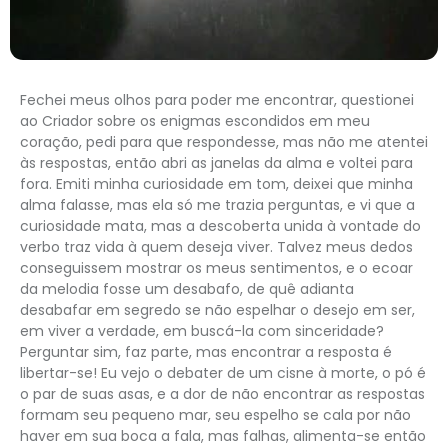
Fechei meus olhos para poder me encontrar, questionei
ao Criador sobre os enigmas escondidos em meu
coração, pedi para que respondesse, mas não me atentei
às respostas, então abri as janelas da alma e voltei para
fora. Emiti minha curiosidade em tom, deixei que minha
alma falasse, mas ela só me trazia perguntas, e vi que a
curiosidade mata, mas a descoberta unida à vontade do
verbo traz vida à quem deseja viver. Talvez meus dedos
conseguissem mostrar os meus sentimentos, e o ecoar
da melodia fosse um desabafo, de quê adianta
desabafar em segredo se não espelhar o desejo em ser,
em viver a verdade, em buscá-la com sinceridade?
Perguntar sim, faz parte, mas encontrar a resposta é
libertar-se! Eu vejo o debater de um cisne à morte, o pó é
o par de suas asas, e a dor de não encontrar as respostas
formam seu pequeno mar, seu espelho se cala por não
haver em sua boca a fala, mas falhas, alimenta-se então