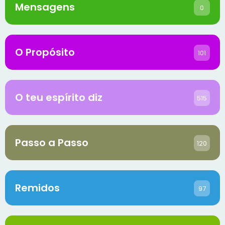
Mensagens
0
O Propósito
101
O teu espírito diz
515
Passo a Passo
120
Remidos
97