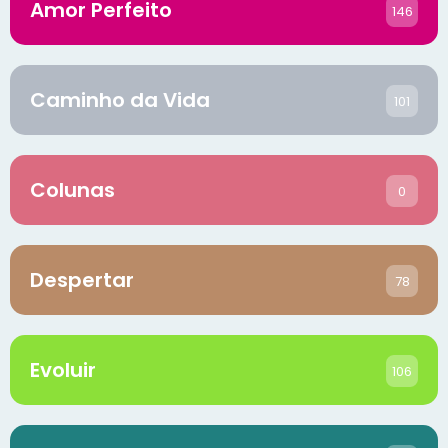
Amor Perfeito
146
Caminho da Vida
101
Colunas
0
Despertar
78
Evoluir
106