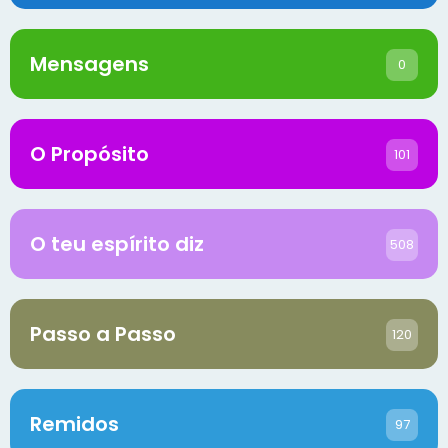
Mensagens
0
O Propósito
101
O teu espírito diz
508
Passo a Passo
120
Remidos
97