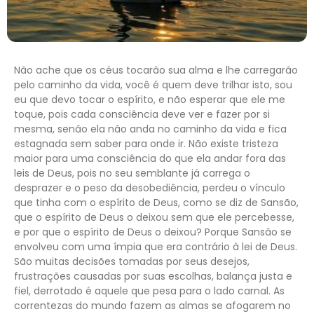
Não ache que os céus tocarão sua alma e lhe carregarão
pelo caminho da vida, você é quem deve trilhar isto, sou
eu que devo tocar o espírito, e não esperar que ele me
toque, pois cada consciência deve ver e fazer por si
mesma, senão ela não anda no caminho da vida e fica
estagnada sem saber para onde ir. Não existe tristeza
maior para uma consciência do que ela andar fora das
leis de Deus, pois no seu semblante já carrega o
desprazer e o peso da desobediência, perdeu o vínculo
que tinha com o espírito de Deus, como se diz de Sansão,
que o espírito de Deus o deixou sem que ele percebesse,
e por que o espírito de Deus o deixou? Porque Sansão se
envolveu com uma ímpia que era contrário à lei de Deus.
São muitas decisões tomadas por seus desejos,
frustrações causadas por suas escolhas, balança justa e
fiel, derrotado é aquele que pesa para o lado carnal. As
correntezas do mundo fazem as almas se afogarem no