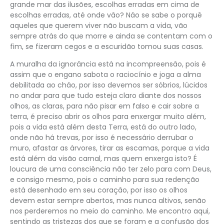
grande mar das ilusões, escolhas erradas em cima de
escolhas erradas, até onde vão? Não se sabe o porquê
aqueles que querem viver não buscam a vida, vão
sempre atrás do que morre e ainda se contentam com o
fim, se fizeram cegos e a escuridão tomou suas casas.
A muralha da ignorância está na incompreensão, pois é
assim que o engano sabota o raciocínio e joga a alma
debilitada ao chão, por isso devemos ser sóbrios, lúcidos
no andar para que tudo esteja claro diante dos nossos
olhos, as claras, para não pisar em falso e cair sobre a
terra, é preciso abrir os olhos para enxergar muito além,
pois a vida está além desta Terra, está do outro lado,
onde não há trevas, por isso é necessário derrubar o
muro, afastar as árvores, tirar as escamas, porque a vida
está além da visão carnal, mas quem enxerga isto? É
loucura de uma consciência não ter zelo para com Deus,
e consigo mesmo, pois o caminho para sua redenção
está desenhado em seu coração, por isso os olhos
devem estar sempre abertos, mas nunca altivos, senão
nos perderemos no meio do caminho. Me encontro aqui,
sentindo as tristezas dos que se foram e a confusão dos