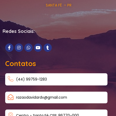
SANTA FÉ – PR
Redes Sociais:
Contatos
(44) 99759-1283
razaodavidardv@gmail.com
Centro - Santa Fé CEP: 86770-000