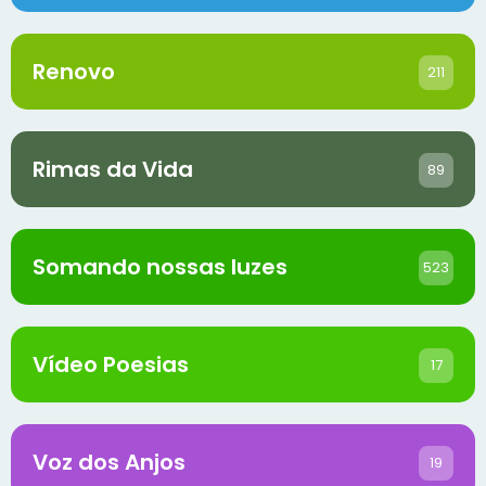
Renovo
211
Rimas da Vida
89
Somando nossas luzes
523
Vídeo Poesias
17
Voz dos Anjos
19