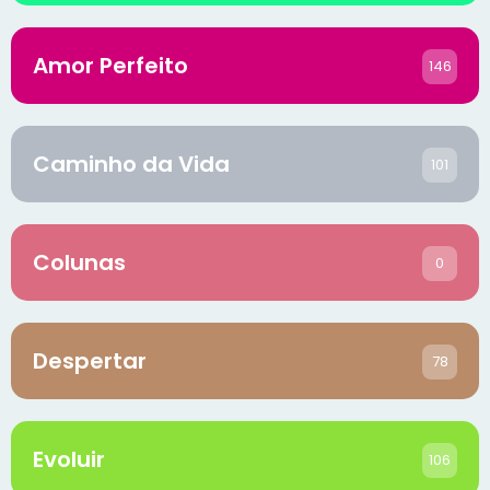
Amor Perfeito
146
Caminho da Vida
101
Colunas
0
Despertar
78
Evoluir
106