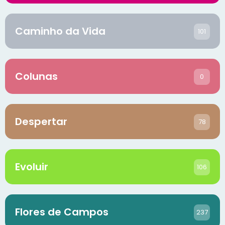
Caminho da Vida
101
Colunas
0
Despertar
78
Evoluir
106
Flores de Campos
237