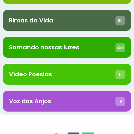
Rimas da Vida
89
Somando nossas luzes
523
Vídeo Poesias
17
Voz dos Anjos
19