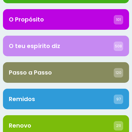
O Propósito
101
O teu espírito diz
508
Passo a Passo
120
Remidos
97
Renovo
211