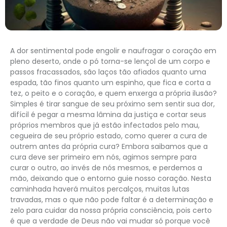
A dor sentimental pode engolir e naufragar o coração em
pleno deserto, onde o pó torna-se lençol de um corpo e
passos fracassados, são laços tão afiados quanto uma
espada, tão finos quanto um espinho, que fica e corta a
tez, o peito e o coração, e quem enxerga a própria ilusão?
Simples é tirar sangue de seu próximo sem sentir sua dor,
difícil é pegar a mesma lâmina da justiça e cortar seus
próprios membros que já estão infectados pelo mau,
cegueira de seu próprio estado, como querer a cura de
outrem antes da própria cura? Embora saibamos que a
cura deve ser primeiro em nós, agimos sempre para
curar o outro, ao invés de nós mesmos, e perdemos a
mão, deixando que o entorno guie nosso coração. Nesta
caminhada haverá muitos percalços, muitas lutas
travadas, mas o que não pode faltar é a determinação e
zelo para cuidar da nossa própria consciência, pois certo
é que a verdade de Deus não vai mudar só porque você