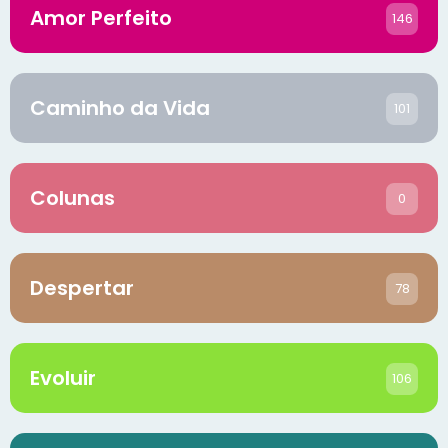
Amor Perfeito
146
Caminho da Vida
101
Colunas
0
Despertar
78
Evoluir
106