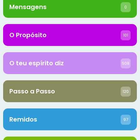
Mensagens
0
O Propósito
101
O teu espírito diz
508
Passo a Passo
120
Remidos
97