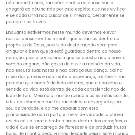
não acredita nela, também nenhuma consciência
chegará ao céu se não por este espírito que nos vivifica,
e se cada uma não cuidar de si mesma, certamente se
perderá nas trevas.
Enquanto estivermos neste mundo devemos elevar
nossos pensamentos e sentir que estamos dentro do
propósito de Deus, pois tudo deste mundo vem para
aniquilar o bem que já está guardado dentro do nosso
coração, pois a consciência que se acostumou a ouvir o
som do engano, não gosta de ouvir a melodia da vida,
não escuta suas notas e não abraça sua dança, cai no
meio das provas e não sente a esperança, também não
percebe que nada é do lado externo, que o caminho e
sentido da vida está dentro de cada consciência não do
lado de fora. Mesmo o mundo ruindo e as estrelas caindo,
a luz da sabedoria me fez raciocinar e enxerguei quem
sou de verdade, e ao me deparar com esta
grandiosidade abri a porta e me vi de verdade, a chuva
cai do céu a terra e brota o amor dentro dos corações, a
vida é que se encarrega de florescer e de produzir frutos
bons, de manhã cedo vamos despedir deixar este mundo