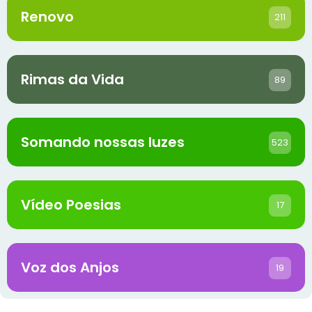
Renovo
211
Rimas da Vida
89
Somando nossas luzes
523
Vídeo Poesias
17
Voz dos Anjos
19