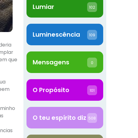
Lumiar
102
Luminescência
109
deria
emplar
sem que
Mensagens
0
Sua
reem
O Propósito
101
caminho
as
O teu espírito diz
508
ências
,