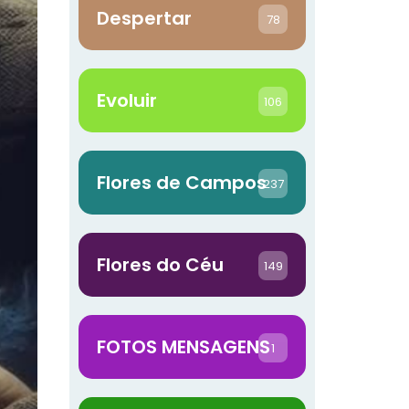
Despertar
78
Evoluir
106
Flores de Campos
237
Flores do Céu
149
FOTOS MENSAGENS
1