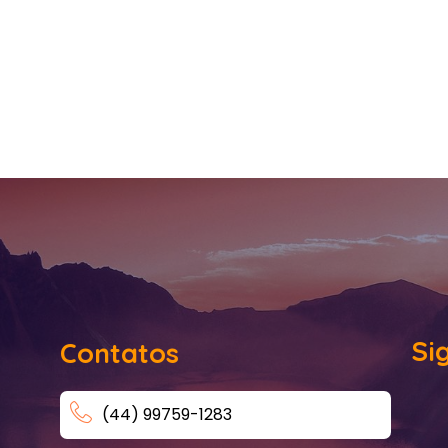
Si
Contatos
(44) 99759-1283