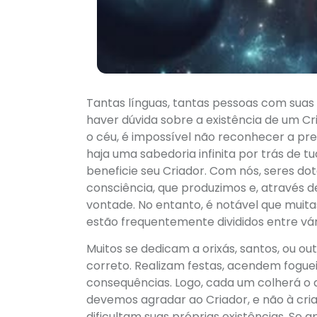
Tantas línguas, tantas pessoas com suas 
haver dúvida sobre a existência de um 
o céu, é impossível não reconhecer a pre
haja uma sabedoria infinita por trás de t
beneficie seu Criador. Com nós, seres dot
consciência, que produzimos e, através d
vontade. No entanto, é notável que muit
estão frequentemente divididos entre vári
Muitos se dedicam a orixás, santos, ou o
correto. Realizam festas, acendem foguei
consequências. Logo, cada um colherá o
devemos agradar ao Criador, e não à criat
dificultam suas próprias existências. S