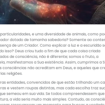
particularidades, e uma diversidade de animais, como po
Criador dotado de tamanha sabedoria? Somente ao cont
sença de um Criador. Como explicar a luz e a escuridão 
udo isso? Deus criou tudo a fim de que cada coisa criada
ados de consciência, não é diferente; somos o fruto, a
ela, manifestamos a Sua existência. Assim, cumprimos a 
as consciências não acreditam em Deus, e aqueles que c
as religiões.
utras entidades, convencidos de que estão trilhando um 
ras e vestem roupas distintas, mas cada escolha traz su
 que semeou em sua vida. Se todos compreendessem que
ura, a vida seria muito mais simples. Contudo, as consci
e apenas reservassem um momento para buscar a verdade