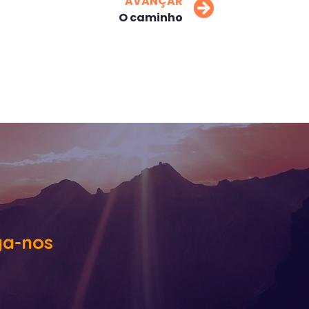
AVANÇAR
O caminho
ga-nos