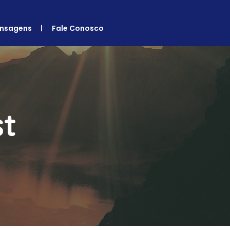
nsagens
Fale Conosco
st