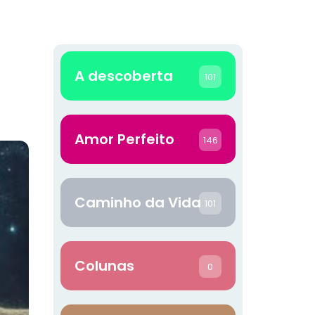
A descoberta
101
Amor Perfeito
146
Caminho da Vida
101
Colunas
0