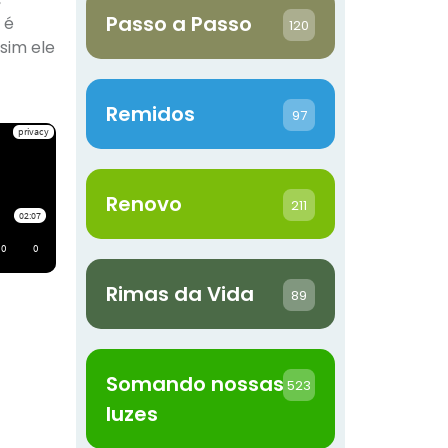
Passo a Passo
 é
120
sim ele
Remidos
97
Renovo
211
Rimas da Vida
89
Somando nossas
523
luzes