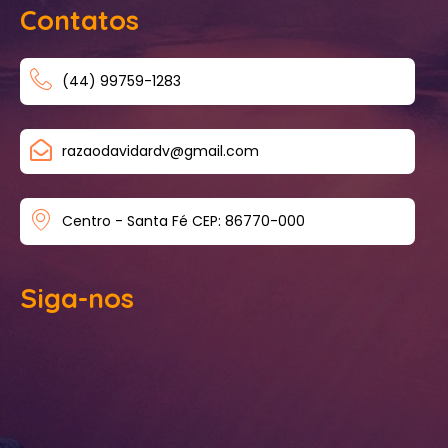
Contatos
(44) 99759-1283
razaodavidardv@gmail.com
Centro - Santa Fé CEP: 86770-000
Siga-nos