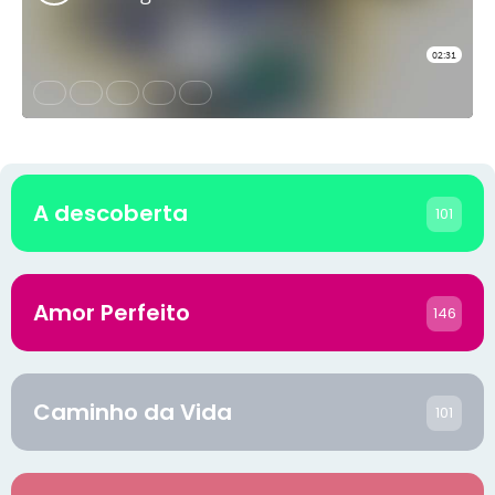
A descoberta
101
Amor Perfeito
146
Caminho da Vida
101