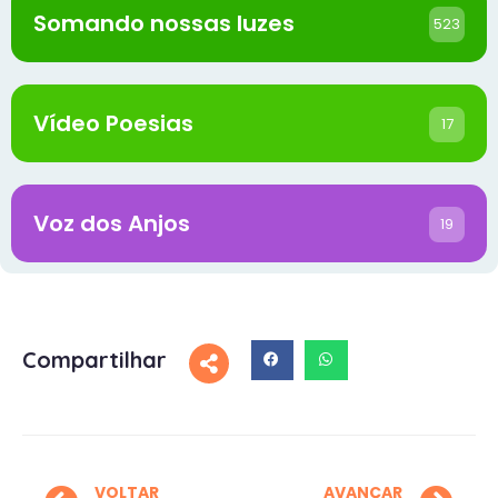
Somando nossas luzes
523
Vídeo Poesias
17
Voz dos Anjos
19
Compartilhar
VOLTAR
AVANÇAR