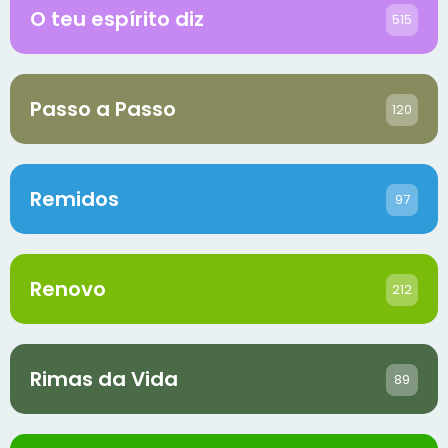
O teu espírito diz
515
Passo a Passo
120
Remidos
97
Renovo
212
Rimas da Vida
89