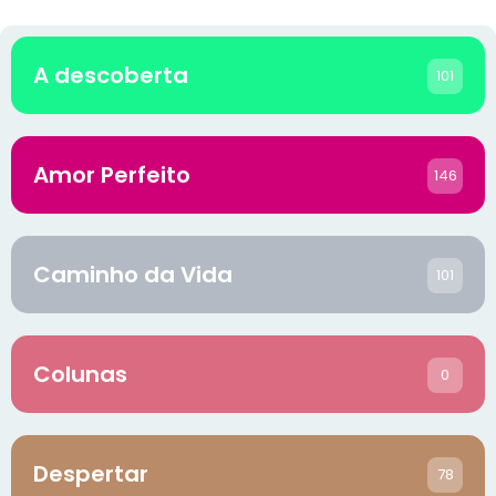
A descoberta
101
Amor Perfeito
146
Caminho da Vida
101
Colunas
0
Despertar
78