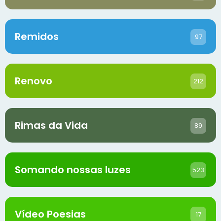
Remidos
97
Renovo
212
Rimas da Vida
89
Somando nossas luzes
523
Vídeo Poesias
17