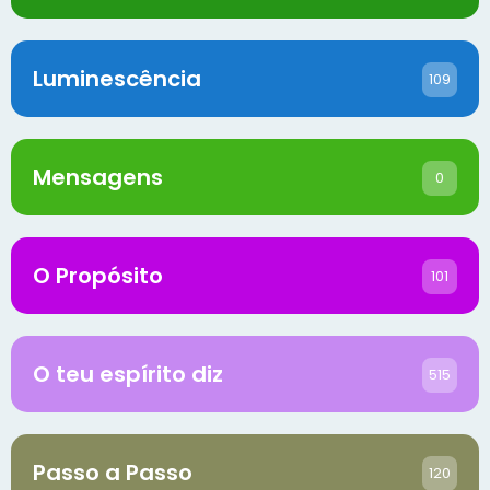
Luminescência
109
Mensagens
0
O Propósito
101
O teu espírito diz
515
Passo a Passo
120