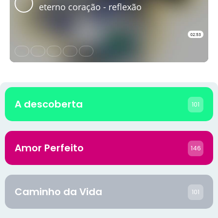
A descoberta
101
Amor Perfeito
146
Caminho da Vida
101