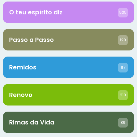
O teu espírito diz
505
Passo a Passo
120
Remidos
97
Renovo
210
Rimas da Vida
89