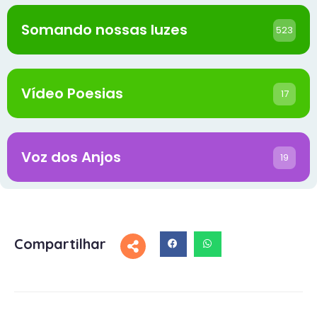
Somando nossas luzes
523
Vídeo Poesias
17
Voz dos Anjos
19
Compartilhar