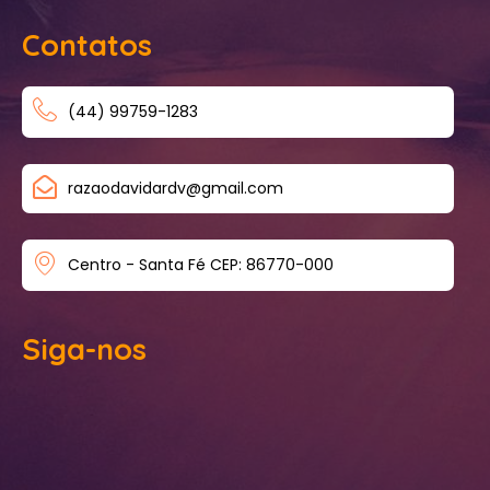
Contatos
(44) 99759-1283
razaodavidardv@gmail.com
Centro - Santa Fé CEP: 86770-000
Siga-nos