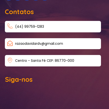
Contatos
(44) 99759-1283
razaodavidardv@gmail.com
Centro - Santa Fé CEP: 86770-000
Siga-nos