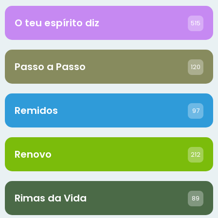
O teu espírito diz
515
Passo a Passo
120
Remidos
97
Renovo
212
Rimas da Vida
89