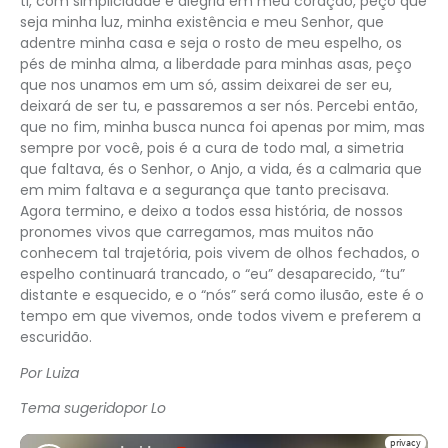
ti, com simplicidade e alegria em meu coração, peço que
seja minha luz, minha existência e meu Senhor, que
adentre minha casa e seja o rosto de meu espelho, os
pés de minha alma, a liberdade para minhas asas, peço
que nos unamos em um só, assim deixarei de ser eu,
deixará de ser tu, e passaremos a ser nós. Percebi então,
que no fim, minha busca nunca foi apenas por mim, mas
sempre por você, pois é a cura de todo mal, a simetria
que faltava, és o Senhor, o Anjo, a vida, és a calmaria que
em mim faltava e a segurança que tanto precisava.
Agora termino, e deixo a todos essa história, de nossos
pronomes vivos que carregamos, mas muitos não
conhecem tal trajetória, pois vivem de olhos fechados, o
espelho continuará trancado, o “eu” desaparecido, “tu”
distante e esquecido, e o “nós” será como ilusão, este é o
tempo em que vivemos, onde todos vivem e preferem a
escuridão.
Por Luiza
Tema sugeridopor Lo