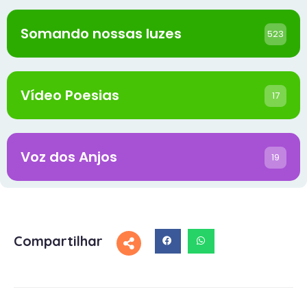
Somando nossas luzes
523
Vídeo Poesias
17
Voz dos Anjos
19
Compartilhar