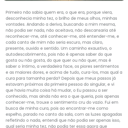
Primeiro não sabia quem era, o que era, porque viera,
desconhecia minha tez, o brilho de meus olhos, minhas
vontades. Andando a deriva, buscando a mim mesma,
não podia ser nada, não aceitava, não descansaria até
reconhecer-me, até conhecer-me, até entender-me, e
cada canto de mim não seria escuro, mas claro,
presente, ouvido e sentido. Um caminho exaustivo, o
autodescobrimento, pois não é apenas saber do que
gosta ou não gosta, do que quer ou não quer, mas é
saber o íntimo, a verdadeira face, os piores sentimentos
e as maiores dores, e acima de tudo, cura-los, mas qual a
cura para tamanha perda? Depois que meus passos já
estavam próximos da primeira pessoa do singular, e vi
que havia muita coisa há mudar, o Eu passou a ser
conhecido, mas ainda não era o que queria, pois apenas
conhecer-me, trouxe o sentimento cru do vazio. Fui em
busca de minha cura, pois ao encontrar-me como
espelho, parado no canto da sala, com as luzes apagadas
refletindo o nada, entendi que não podia ser apenas isso,
qual seria minha tez, não podia ter essa agora que