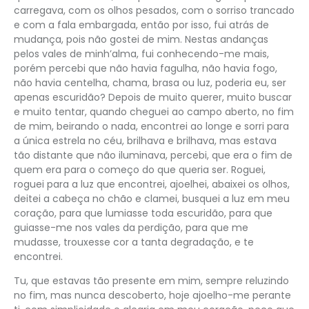
carregava, com os olhos pesados, com o sorriso trancado
e com a fala embargada, então por isso, fui atrás de
mudança, pois não gostei de mim. Nestas andanças
pelos vales de minh’alma, fui conhecendo-me mais,
porém percebi que não havia fagulha, não havia fogo,
não havia centelha, chama, brasa ou luz, poderia eu, ser
apenas escuridão? Depois de muito querer, muito buscar
e muito tentar, quando cheguei ao campo aberto, no fim
de mim, beirando o nada, encontrei ao longe e sorri para
a única estrela no céu, brilhava e brilhava, mas estava
tão distante que não iluminava, percebi, que era o fim de
quem era para o começo do que queria ser. Roguei,
roguei para a luz que encontrei, ajoelhei, abaixei os olhos,
deitei a cabeça no chão e clamei, busquei a luz em meu
coração, para que lumiasse toda escuridão, para que
guiasse-me nos vales da perdição, para que me
mudasse, trouxesse cor a tanta degradação, e te
encontrei.
Tu, que estavas tão presente em mim, sempre reluzindo
no fim, mas nunca descoberto, hoje ajoelho-me perante