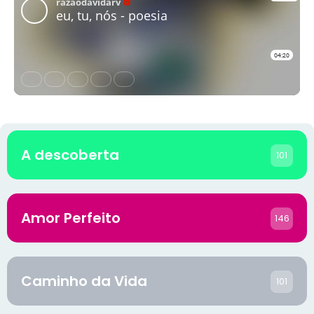
A descoberta
101
Amor Perfeito
146
Caminho da Vida
101