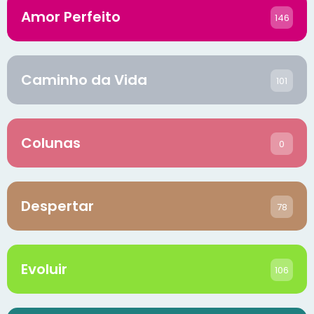
Amor Perfeito
146
Caminho da Vida
101
Colunas
0
Despertar
78
Evoluir
106