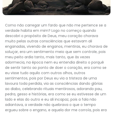
Como não carregar um fardo que não me pertence se a
verdade habita em mim? Logo no começo quando
descobri o propósito de Deus, meu coração chorava
muito pelas outras consciências que estavam ali
enganadas, vivendo de enganos, mentiras, eu chorava de
soluçar, era um sentimento meio que sem controle, pois
meu peito ardia tanto, mais tanto, que às vezes
adormecia, na época nem eu entendia direito o porquê
de sentir tanto ao ponto de doer o coração, era como se
eu visse tudo aquilo com outros olhos, outros
sentimentos, pois por Deus eu via a tristeza de uma
lavoura toda perdida, via as consciências dando glórias
ao diabo, celebrando rituais mentirosos, adorando pau,
pedra, gesso e histórias, era como se eu estivesse de um
lado e elas do outro e eu ali incapaz, pois a fala não
adiantava, a verdade não quebrava o que o tempo
ergueu sobre o engano, e aquela dor me corroía, pois era