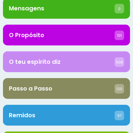
Mensagens
0
O Propósito
101
O teu espírito diz
508
Passo a Passo
120
Remidos
97