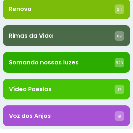
Renovo
211
Rimas da Vida
89
Somando nossas luzes
523
Vídeo Poesias
17
Voz dos Anjos
19