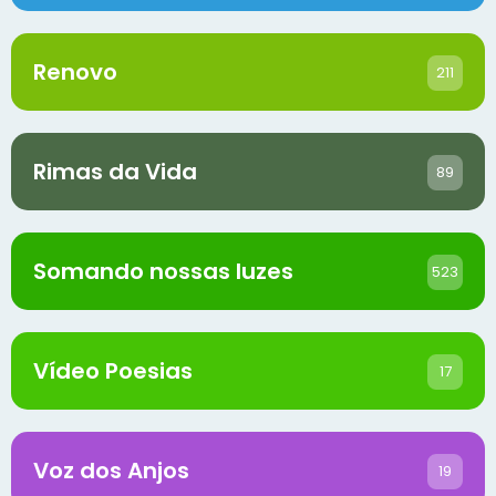
Renovo
211
Rimas da Vida
89
Somando nossas luzes
523
Vídeo Poesias
17
Voz dos Anjos
19