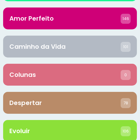
Amor Perfeito
146
Caminho da Vida
101
Colunas
0
Despertar
78
Evoluir
106