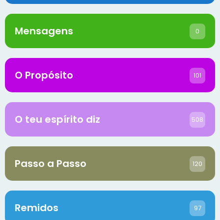
Mensagens
0
O Propósito
101
O teu espírito diz
508
Passo a Passo
120
Remidos
97