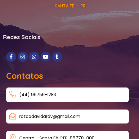
SANTA FÉ – PR
Redes Sociais:
Contatos
(44) 99759-1283
razaodavidardv@gmail.com
Centro - Santa Fé CEP: 86770-000