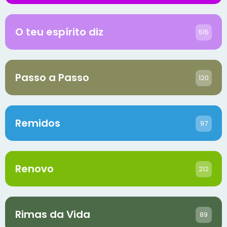
O teu espírito diz
515
Passo a Passo
120
Remidos
97
Renovo
212
Rimas da Vida
89