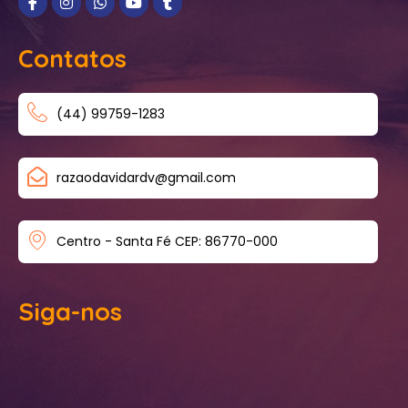
Contatos
(44) 99759-1283
razaodavidardv@gmail.com
Centro - Santa Fé CEP: 86770-000
Siga-nos