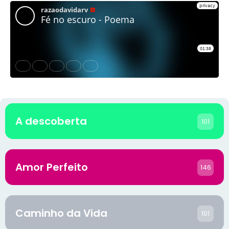
A descoberta
101
Amor Perfeito
146
Caminho da Vida
101