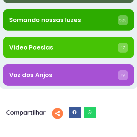
Somando nossas luzes
523
Vídeo Poesias
17
Voz dos Anjos
19
Compartilhar