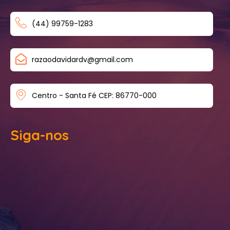
(44) 99759-1283
razaodavidardv@gmail.com
Centro - Santa Fé CEP: 86770-000
Siga-nos