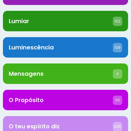
Lumiar
102
Luminescência
109
Mensagens
0
O Propósito
101
O teu espírito diz
505