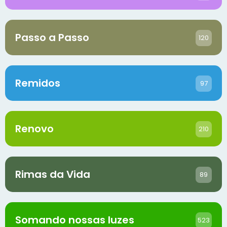
Passo a Passo
120
Remidos
97
Renovo
210
Rimas da Vida
89
Somando nossas luzes
523