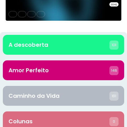
A descoberta
101
Amor Perfeito
146
Caminho da Vida
101
Colunas
0