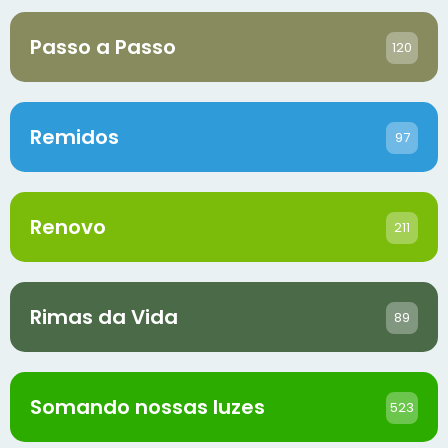
Passo a Passo
120
Remidos
97
Renovo
211
Rimas da Vida
89
Somando nossas luzes
523