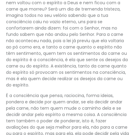
nem voltou com o espírito a Deus e nem ficou com a
carne que morreu? Será um dia de tremenda tristeza,
imagina todos no seu velório sabendo que a tua
consciência caiu no vazio eterno, uns para se
confortarem ainda dizem: foi com o Senhor, mas no
fundo sabem que não andou pelo Senhor. Para a carne
não aconteceu nada, pois a lei já previu que ela voltaria
ao pó como era, e tanto a carne quanto o espírito não
têm sentimento, quem tem os sentimentos da carne ou
do espírito é a consciência, é ela que sente os desejos da
carne ou do espírito. A existência, tanto da carne quanto
do espírito só provocam os sentimentos na consciência,
mas é ela quem decide realizar os desejos da carne ou
do espírito.
É a consciência que pensa, raciocina, forma ideias,
pondera e decide por quem andar, se ela decidir andar
pela carne, não tem quem mude o caminho dela e se
decidir andar pelo espírito a mesma coisa. A consciência
tem também o poder de ponderar, isto é, fazer
avaliações do que seja melhor para ela, não para a carne
ou para o espírito, mas para ela, ela pode decidir pela vida