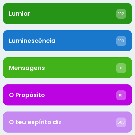
Lumiar
102
Luminescência
109
Mensagens
0
O Propósito
101
O teu espírito diz
508