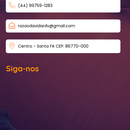
(44) 99759-1283
razaodavidardv@gmail.com
Centro - Santa Fé CEP: 86770-000
Siga-nos