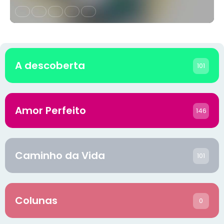
A descoberta
101
Amor Perfeito
146
Caminho da Vida
101
Colunas
0