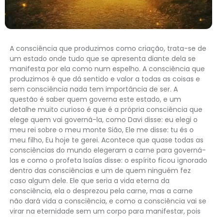
A consciência que produzimos como criação, trata-se de
um estado onde tudo que se apresenta diante dela se
manifesta por ela como num espelho. A consciência que
produzimos é que dá sentido e valor a todas as coisas e
sem consciência nada tem importância de ser. A
questão é saber quem governa este estado, e um
detalhe muito curioso é que é a própria consciência que
elege quem vai governá-la, como Davi disse: eu elegi o
meu rei sobre o meu monte Sião, Ele me disse: tu és o
meu filho, Eu hoje te gerei. Acontece que quase todas as
consciências do mundo elegeram a carne para governá-
las e como o profeta Isaías disse: o espírito ficou ignorado
dentro das consciências e um de quem ninguém fez
caso algum dele. Ele que seria a vida eterna da
consciência, ela o desprezou pela carne, mas a carne
não dará vida a consciência, e como a consciência vai se
virar na eternidade sem um corpo para manifestar, pois