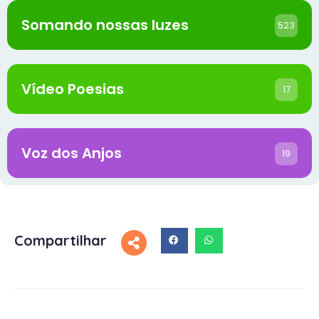
Somando nossas luzes
523
Vídeo Poesias
17
Voz dos Anjos
19
Compartilhar