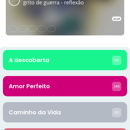
A descoberta
101
Amor Perfeito
146
Caminho da Vida
101