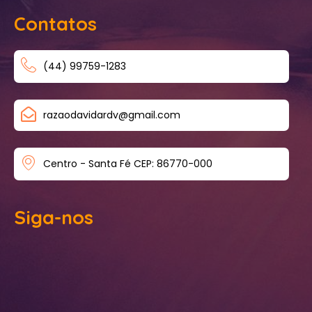
Contatos
(44) 99759-1283
razaodavidardv@gmail.com
Centro - Santa Fé CEP: 86770-000
Siga-nos