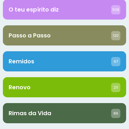
O teu espírito diz
508
Passo a Passo
120
Remidos
97
Renovo
211
Rimas da Vida
89