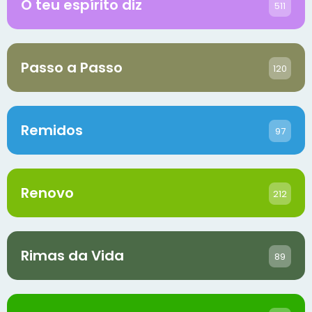
O teu espírito diz
511
Passo a Passo
120
Remidos
97
Renovo
212
Rimas da Vida
89