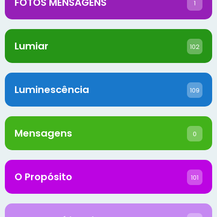
FOTOS MENSAGENS
1
Lumiar
102
Luminescência
109
Mensagens
0
O Propósito
101