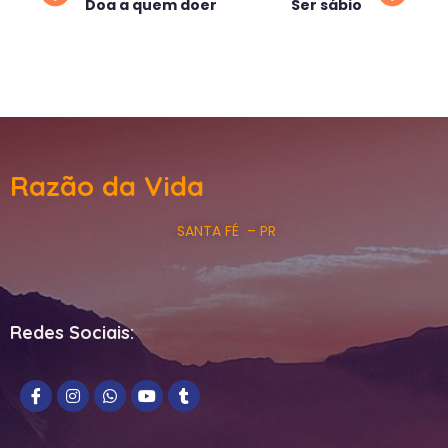
Doa a quem doer
Ser sábio
Razão da Vida
SANTA FÉ – PR
Redes Sociais: