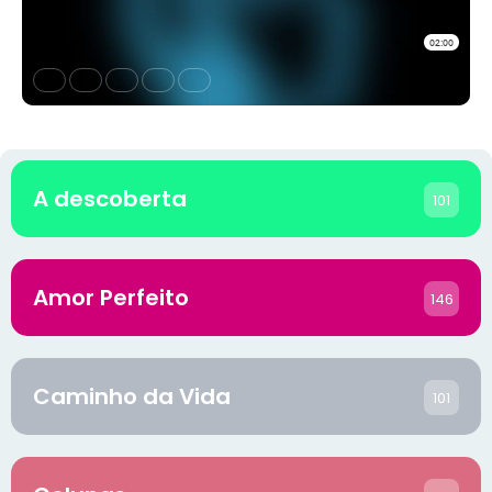
A descoberta
101
Amor Perfeito
146
Caminho da Vida
101