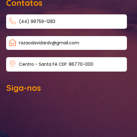
Contatos
(44) 99759-1283
razaodavidardv@gmail.com
Centro - Santa Fé CEP: 86770-000
Siga-nos