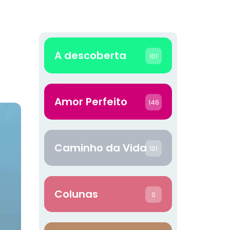
A descoberta
101
Amor Perfeito
146
Caminho da Vida
101
Colunas
0