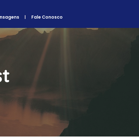
nsagens
Fale Conosco
st