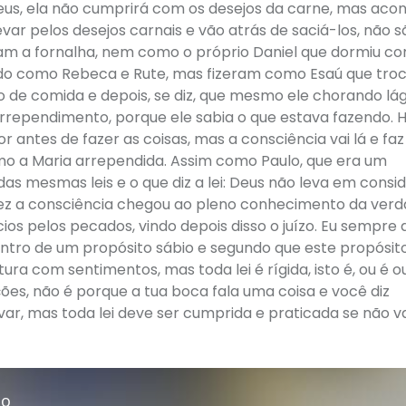
Deus, ela não cumprirá com os desejos da carne, mas aco
var pelos desejos carnais e vão atrás de saciá-los, não s
am a fornalha, nem como o próprio Daniel que dormiu c
ndo como Rebeca e Rute, mas fizeram como Esaú que tro
o de comida e depois, se diz, que mesmo ele chorando lá
rrependimento, porque ele sabia o que estava fazendo. H
r antes de fazer as coisas, mas a consciência vai lá e faz
mo a Maria arrependida. Assim como Paulo, que era um
 das mesmas leis e o que diz a lei: Deus não leva em cons
ez a consciência chegou ao pleno conhecimento da verd
ios pelos pecados, vindo depois disso o juízo. Eu sempre 
entro de um propósito sábio e segundo que este propósit
stura com sentimentos, mas toda lei é rígida, isto é, ou é o
es, não é porque a tua boca fala uma coisa e você diz
var, mas toda lei deve ser cumprida e praticada se não va