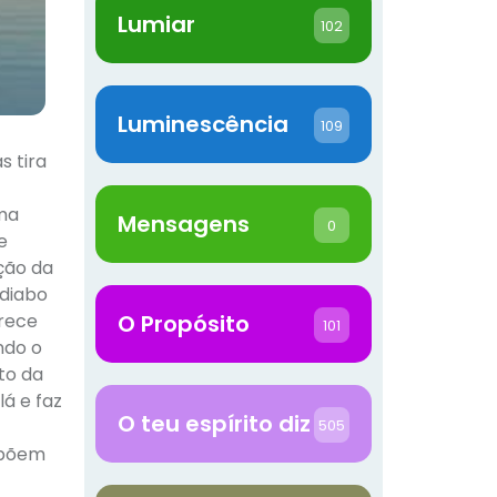
Lumiar
102
Luminescência
109
s tira
uma
Mensagens
0
e
ção da
 diabo
arece
O Propósito
101
ndo o
to da
lá e faz
O teu espírito diz
505
 opõem