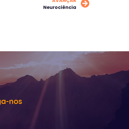
AVANÇAR
Neurociência
ga-nos