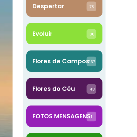
Despertar
78
Evoluir
106
Flores de Campos
237
Flores do Céu
148
FOTOS MENSAGENS
1