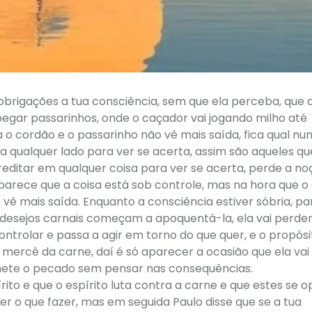
obrigações a tua consciência, sem que ela perceba, que a
pegar passarinhos, onde o caçador vai jogando milho até
 o cordão e o passarinho não vê mais saída, fica qual n
ra qualquer lado para ver se acerta, assim são aqueles qu
ditar em qualquer coisa para ver se acerta, perde a no
parece que a coisa está sob controle, mas na hora que o
vê mais saída. Enquanto a consciência estiver sóbria, p
s desejos carnais começam a apoquentá-la, ela vai perde
ontrolar e passa a agir em torno do que quer, e o propósi
 mercê da carne, daí é só aparecer a ocasião que ela vai 
mete o pecado sem pensar nas consequências.
írito e que o espírito luta contra a carne e que estes se
er o que fazer, mas em seguida Paulo disse que se a tua