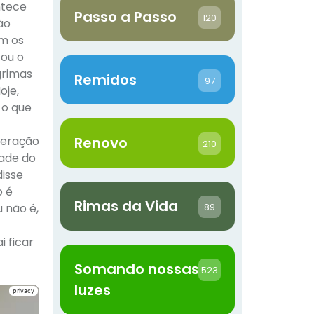
ntece
Passo a Passo
120
ão
om os
cou o
grimas
Remidos
97
oje,
 o que
ideração
Renovo
210
ade do
disse
o é
Rimas da Vida
89
u não é,
i ficar
Somando nossas
523
luzes