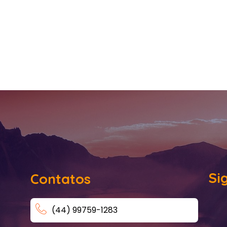
Si
Contatos
(44) 99759-1283