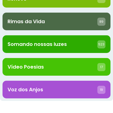
Rimas da Vida
89
Somando nossas luzes
523
Vídeo Poesias
17
Voz dos Anjos
19