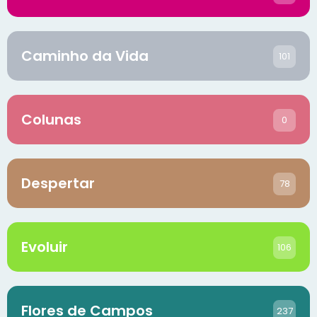
Caminho da Vida
101
Colunas
0
Despertar
78
Evoluir
106
Flores de Campos
237