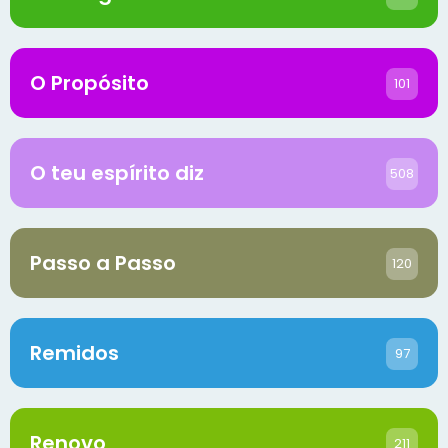
O Propósito
101
O teu espírito diz
508
Passo a Passo
120
Remidos
97
Renovo
211