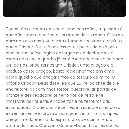
Todos têm o mapa da vida eterna nas mãos, a questão é
que não sabem decifrar os enigmas deste mapa. O único
caminho que nos leva a vida eterna é seguir este espírito
que o Criador-Deus já nos assentou pela vida e só pelo
olho do raciocínio lógico enxergamos e deciframos o
mapa da mina, o quadro já está montado dentro de cada
um de nós, onde temos um Criador, uma criação e o
produto desta criação, basta raciocinarmos em cima
deste quadro que chegaremos ao tesouro da mina. O
próprio Criador-Deus disse: eis que Eu irei adiante de ti e
endireitarei os caminhos tortos, quebrarei as portas de
bronze e despedaçarei os ferrolhos de ferro e te
mostrarei as riquezas encobertas e os tesouros das
escuridades. O que acontece neste mundo é uma coisa
extremamente esdrúxula, porque é muito mais simples
chegar à vida eterna do espírito do que cair no vazio
eterno do nada. O próprio Criador-Deus disse: eis que Eu