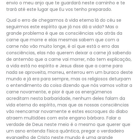
envio o meu anjo que te guardará neste caminho e te
trará até este lugar que Eu vos tenho preparado.
Qual o erro de chegarmos à vida eterna lá do céu se
seguirmos este espírito que já nos dá a vida? Mas o
grande problema é que as consciências vão atrás da
carne que morre e elas mesmas sabem que com a
carne não vão muito longe, é aí que está o erro das
consciências, elas não querem deixar a carne já sabendo
de antemão que a carne vai morrer, não tem explicação,
a vida está no espírito e Jesus disse que a carne para
nada se aproveita, morreu, enterrou em um buraco deste
mundo e já era para sempre, mas os religiosos deturpam
o entendimento da coisa dizendo que nós vamos voltar a
carne novamente, e pior é que os energúmenos
acreditam nesta barbaridade, nenhum deles falam da
vida eterna do espírito, mas que as nossas consciências
vão reencarnar novamente e estes escroques do diabo
atraem multidões com este engano bárbaro. Falar a
verdade de Deus neste meio é o mesmo que querer que
um asno entenda física quântica, pregar o verdadeiro
evangelho de Cristo neste mundo é uma grande