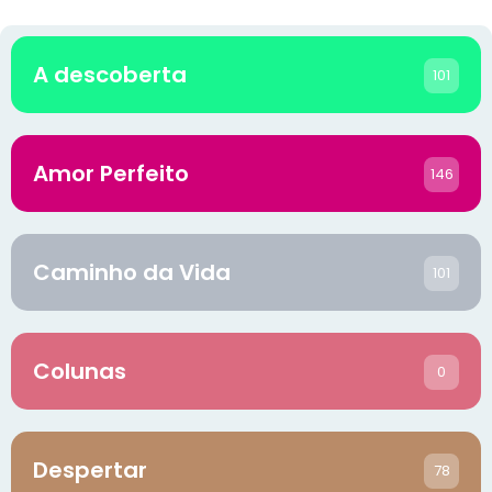
A descoberta
101
Amor Perfeito
146
Caminho da Vida
101
Colunas
0
Despertar
78