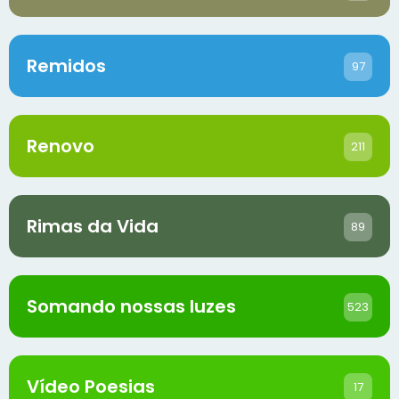
Remidos
97
Renovo
211
Rimas da Vida
89
Somando nossas luzes
523
Vídeo Poesias
17