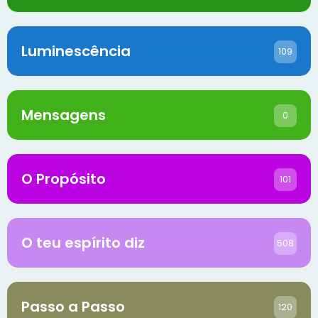
Luminescência
109
Mensagens
0
O Propósito
101
O teu espírito diz
508
Passo a Passo
120