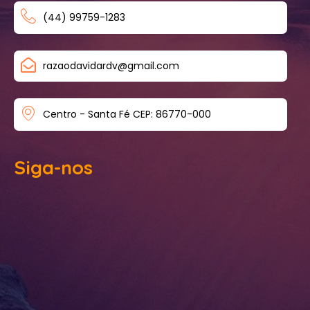
(44) 99759-1283
razaodavidardv@gmail.com
Centro - Santa Fé CEP: 86770-000
Siga-nos