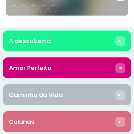
A descoberta
101
Amor Perfeito
146
Caminho da Vida
101
Colunas
0