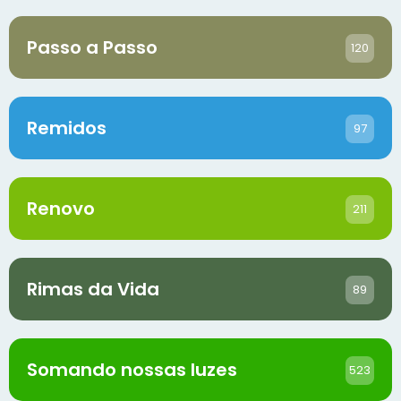
Passo a Passo
120
Remidos
97
Renovo
211
Rimas da Vida
89
Somando nossas luzes
523