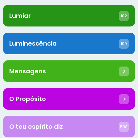
Lumiar
102
Luminescência
109
Mensagens
0
O Propósito
101
O teu espírito diz
508