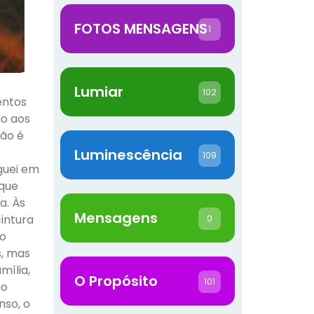
FOTOS MENSAGENS
1
Lumiar
102
entos
do aos
não é
Luminescência
109
iguei em
 que
a. Às
Mensagens
intura
0
do
s, mas
mília,
O Propósito
101
so
nso, o