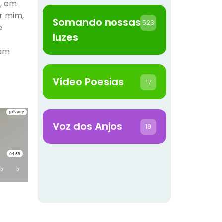
o, em
or mim,
Somando nossas
523
e
luzes
lam
Vídeo Poesias
17
Voz dos Anjos
19