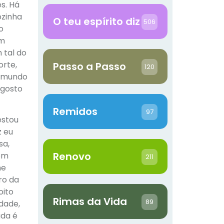
s. Há
ozinha
O teu espírito diz
506
o
um
 tal do
orte,
Passo a Passo
120
e mundo
 gosto
Remidos
97
estou
z eu
sa,
Renovo
tem
211
me
ro da
oito
Rimas da Vida
89
dade,
ada é