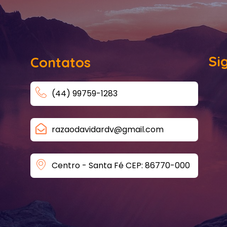
Si
Contatos
(44) 99759-1283
razaodavidardv@gmail.com
Centro - Santa Fé CEP: 86770-000