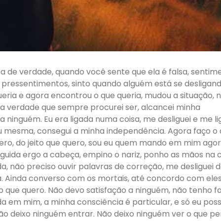
 de verdade, quando você sente que ela é falsa, sentim
o pressentimentos, sinto quando alguém está se desligan
ueria e agora encontrou o que queria, mudou a situação, 
 a verdade que sempre procurei ser, alcancei minha
a ninguém. Eu era ligada numa coisa, me desliguei e me l
 eu mesma, consegui a minha independência. Agora faço o
uero, do jeito que quero, sou eu quem mando em mim agor
guida ergo a cabeça, empino o nariz, ponho as mãos na c
da, não preciso ouvir palavras de correção, me desliguei 
 Ainda converso com os mortais, até concordo com ele
ito que quero. Não devo satisfação a ninguém, não tenho fa
em mim, a minha consciência é particular, e só eu pos
não deixo ninguém entrar. Não deixo ninguém ver o que pe