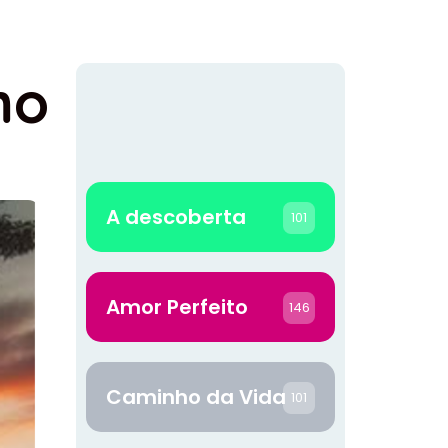
mo
A descoberta
101
Amor Perfeito
146
Caminho da Vida
101