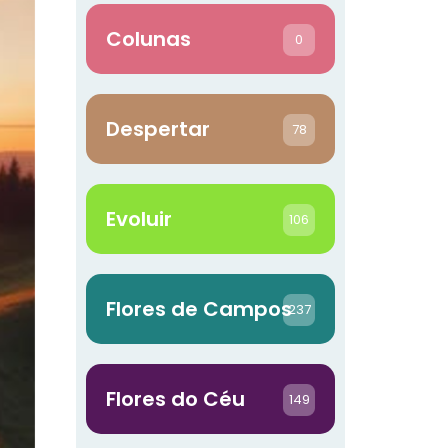
Colunas
0
Despertar
78
Evoluir
106
Flores de Campos
237
Flores do Céu
149