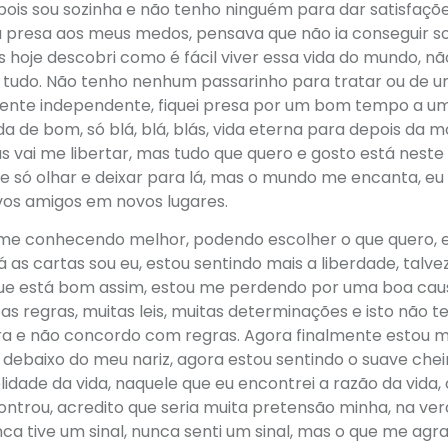
pois sou sozinha e não tenho ninguém para dar satisfaçõe
ia presa aos meus medos, pensava que não ia conseguir s
hoje descobri como é fácil viver essa vida do mundo, nã
de tudo. Não tenho nenhum passarinho para tratar ou de 
mente independente, fiquei presa por um bom tempo a um
 de bom, só blá, blá, blás, vida eterna para depois da m
s vai me libertar, mas tudo que quero e gosto está nest
e só olhar e deixar para lá, mas o mundo me encanta, eu
novos amigos em novos lugares.
me conhecendo melhor, podendo escolher o que quero, 
as cartas sou eu, estou sentindo mais a liberdade, talve
ue está bom assim, estou me perdendo por uma boa cau
as regras, muitas leis, muitas determinações e isto não 
eira e não concordo com regras. Agora finalmente estou 
ebaixo do meu nariz, agora estou sentindo o suave chei
elidade da vida, naquele que eu encontrei a razão da vida, 
ontrou, acredito que seria muita pretensão minha, na ver
a tive um sinal, nunca senti um sinal, mas o que me agr