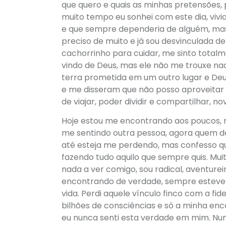
que quero e quais as minhas pretensões, 
muito tempo eu sonhei com este dia, viv
e que sempre dependeria de alguém, mas 
preciso de muito e já sou desvinculada 
cachorrinho para cuidar, me sinto total
vindo de Deus, mas ele não me trouxe nada
terra prometida em um outro lugar e Deu
e me disseram que não posso aproveitar 
de viajar, poder dividir e compartilhar, 
Hoje estou me encontrando aos poucos, 
me sentindo outra pessoa, agora quem dá 
até esteja me perdendo, mas confesso q
fazendo tudo aquilo que sempre quis. Muit
nada a ver comigo, sou radical, aventur
encontrando de verdade, sempre esteve d
vida. Perdi aquele vínculo finco com a fid
bilhões de consciências e só a minha enc
eu nunca senti esta verdade em mim. Nunc