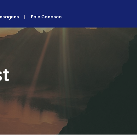
nsagens
Fale Conosco
st